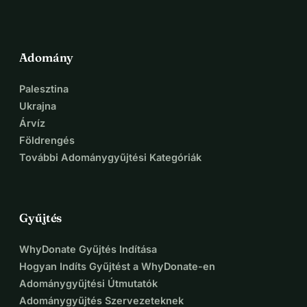
Adomány
Palesztina
Ukrajna
Árvíz
Földrengés
További Adománygyűjtési Kategóriák
Gyűjtés
WhyDonate Gyűjtés Indítása
Hogyan Indíts Gyűjtést a WhyDonate-en
Adománygyűjtési Útmutatók
Adománygyűjtés Szervezeteknek