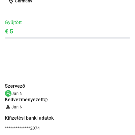
location_on
Germany
Gyűjtött
€ 5
Megosztás
Adomány
Szervező
Jan N
Kedvezményezett
info
Jan N
Kifizetési banki adatok
**************2074