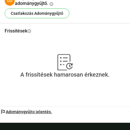
adománygyűjtő.
info
Csatlakozás Adománygyűjtő
Frissítések
info
A frissítések hamarosan érkeznek.
flag
Adománygyűjto jelentés.