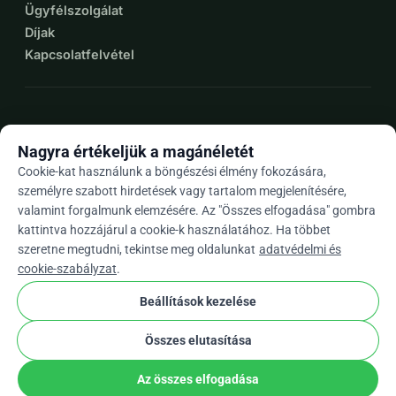
Ügyfélszolgálat
Díjak
Kapcsolatfelvétel
expand_more
További források
Nagyra értékeljük a magánéletét
Cookie-kat használunk a böngészési élmény fokozására,
személyre szabott hirdetések vagy tartalom megjelenítésére,
valamint forgalmunk elemzésére. Az "Összes elfogadása" gombra
arrow_drop_down
Hu
kattintva hozzájárul a cookie-k használatához. Ha többet
szeretne megtudni, tekintse meg oldalunkat
adatvédelmi és
★★★★★
4,9 / 5 több mint 500 értékelés alapján
cookie-szabályzat
.
Beállítások kezelése
© 2012–2026
WhyDonate
Adatvédelem és sütik
Összes elutasítása
cookie
Általános szerződési feltételek
Cookie Beállítások
stripe
Európában Készült
★
Ellenőrzött Partner
check
Az összes elfogadása