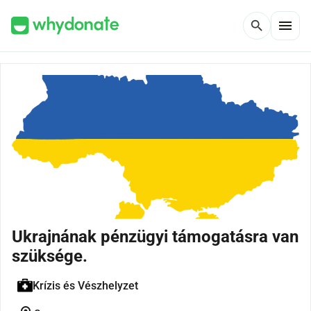
menu
search
Ukrajnának pénzügyi támogatásra van
szüksége.
Krízis és Vészhelyzet