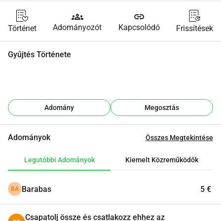
groups
link
Adományozót
Kapcsolódó
Történet
Frissítések
Gyűjtés Története
Adomány
Megosztás
Adományok
Összes Megtekintése
Legutóbbi Adományok
Kiemelt Közreműködők
Barabas
5 €
BA
Csapatolj össze és csatlakozz ehhez az