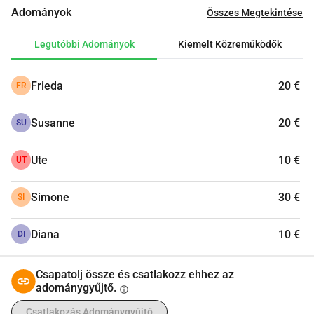
meg, akkor nagyszerű lenne, ha támogatnál minket. 
Adományok
Összes Megtekintése
Minden, még a legkisebbnek tűnő összeg is segít!
Legutóbbi Adományok
Kiemelt Közreműködők
Frieda
20 €
FR
Susanne
20 €
SU
Ute
10 €
UT
Simone
30 €
SI
Diana
10 €
DI
Csapatolj össze és csatlakozz ehhez az
adománygyűjtő.
info
Csatlakozás Adománygyűjtő