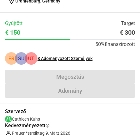
location_on
Oranienburg, Germany
Gyűjtött
Target
€ 150
€ 300
50%
finanszírozott
FR
SU
UT
8
Adományozott Személyek
Megosztás
Adomány
Szervező
Cathleen Kuhs
Kedvezményezett
info
Frauen*streiktag 9.März 2026