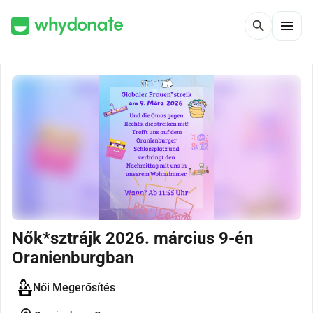
menu
search
Nők*sztrájk 2026. március 9-én
Oranienburgban
Női Megerősítés