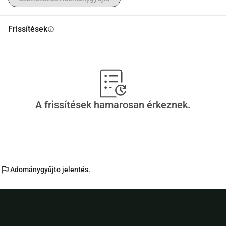
Frissítések
info
A frissítések hamarosan érkeznek.
flag
Adománygyűjto jelentés.