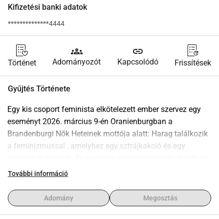
Kifizetési banki adatok
**************4444
groups
link
Adományozót
Kapcsolódó
Történet
Frissítések
Gyűjtés Története
Egy kis csoport feminista elkötelezett ember szervez egy 
eseményt 2026. március 9-én Oranienburgban a 
Brandenburgi Nők Heteinek mottója alatt: Harag találkozik 
a feminizmussal , amelyhez egy sztrájkakció és egy 
tüntetés is tartozik. Az esemény megszervezésének néhány 
költségének fedezéséhez pénzügyi támogatásra van 
További információ
szükségünk. Ha te is a nemek 100%-os egyenlősége mellett 
állsz ki, és egy olyan igazságos világért harcolsz, ahol a 
Adomány
Megosztás
lehetőségek egyenlősége életre kel és szolidaritással telik 