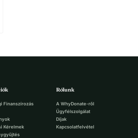
iók
Rólunk
i Finanszírozás
A WhyDonate-ről
Ügyfélszolgálat
nyok
Díjak
si Kérelmek
Kapcsolatfelvétel
ygyűjtés