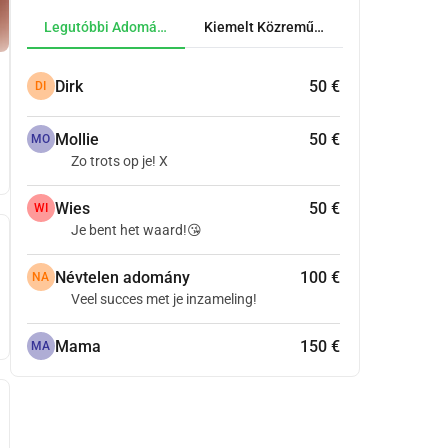
Legutóbbi Adományok
Kiemelt Közreműködők
Dirk
50 €
DI
Mollie
50 €
MO
Zo trots op je! X
Wies
50 €
WI
Je bent het waard!😘
Névtelen adomány
100 €
NA
Veel succes met je inzameling!
Mama
150 €
MA