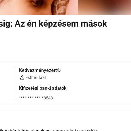
tésig: Az én képzésem mások
Kedvezményezett
info
Esther Taal
Kifizetési banki adatok
**************8543
tikus bántalmazásnak és tapasztalati szakértő a 