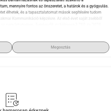
tam, mennyire fontos az önszeretet, a határok és a gyógyulás. 
etet élhetek, és a tapasztalatomat mások segítésére tudom 
zakmai Kommunikáció képzésre. Az első évet saját zsebből 
n ez nem lehetséges. A második év költsége 3.750, és 2025. 
zzel? Támogatni azokat, akik pszichikai bántalmazásnak voltak 
olgáltatásokban: látni az embert a problémák mögött Idővel 
yógyulhatnak és visszanyerhetik az erejüketA te 
Megosztás
a tudásomat és tapasztalataimat arra használhatom, hogy 
gy vagy kicsi, közelebb visz ehhez a célhoz.
ek hamarosan érkeznek.