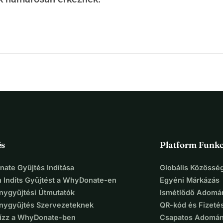
és
Platform Funkc
ate Gyűjtés Indítása
Globális Közösség
 Indíts Gyűjtést a WhyDonate-en
Egyéni Márkázás
ygyűjtési Útmutatók
Ismétlődő Adomá
ygyűjtés Szervezeteknek
QR-kód és Fizeté
Bízz a WhyDonate-ben
Csapatos Adomán