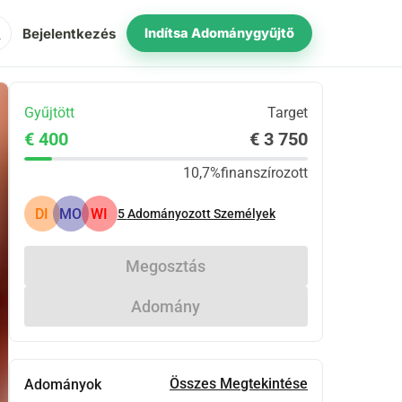
ch
Bejelentkezés
Indítsa Adománygyűjtő
Gyűjtött
Target
€ 400
€ 3 750
10,7%
finanszírozott
DI
MO
WI
5
Adományozott Személyek
Megosztás
Adomány
Összes Megtekintése
Adományok