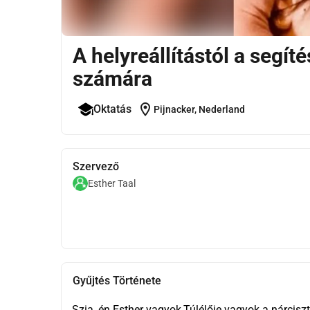
A helyreállítástól a segí
számára
location_on
Oktatás
Pijnacker, Nederland
Szervező
Esther Taal
Gyűjtés Története
Szia, én Esther vagyok,Túlélője vagyok a nárcisz