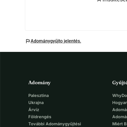
flag
Adománygyűjto jelentés.
Adomány
Gyűjt
Palesztina
WhyDon
Ukrajna
Hogyan
Árvíz
Adomán
Földrengés
Adomán
További Adománygyűjtési
Miért 