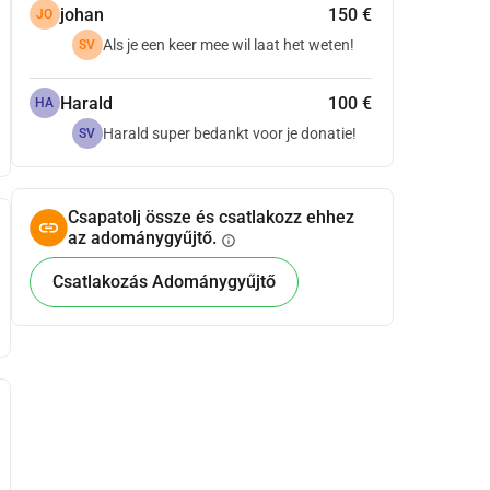
johan
150 €
JO
Als je een keer mee wil laat het weten!
SV
Harald
100 €
HA
Harald super bedankt voor je donatie!
SV
Csapatolj össze és csatlakozz ehhez
az adománygyűjtő.
info
Csatlakozás Adománygyűjtő