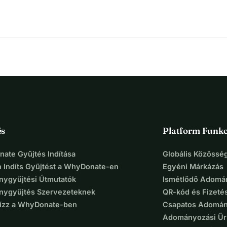
és
Platform Funkc
ate Gyűjtés Indítása
Globális Közösség
 Indíts Gyűjtést a WhyDonate-en
Egyéni Márkázás
ygyűjtési Útmutatók
Ismétlődő Adomá
ygyűjtés Szervezeteknek
QR-kód és Fizeté
Bízz a WhyDonate-ben
Csapatos Adomán
Adományozási Űr