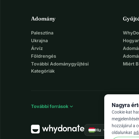
1:17
Adomány
Gyűjt
Palesztina
WhyDon
Ukrajna
Hogyan
Árvíz
Adomán
Földrengés
Adomán
További Adománygyűjtési
Miért 
Kategóriák
Nagyra ért
expand_more
További források
Cookie-kat ha
megjelenítésé
hozzájárul a 
arrow_drop_down
★★★★★
Hu
4,
oldalunkat
ad