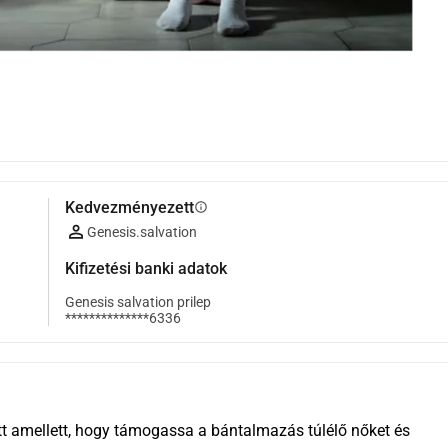
Kedvezményezett
info
Genesis.salvation
Kifizetési banki adatok
Genesis salvation prilep
**************6336
tt amellett, hogy támogassa a bántalmazás túlélő nőket és 