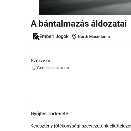
A bántalmazás áldozatai
location_on
Emberi Jogok
North Macedonia
Szervező
Genesis salvation
Gyűjtés Története
Keresztény jótékonysági szervezetünk elköteleze