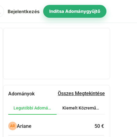
ch
Bejelentkezés
Indítsa Adománygyűjtő
Megosztás
Adomány
Összes Megtekintése
Adományok
Legutóbbi Adományok
Kiemelt Közreműködők
Ariane
50 €
AR