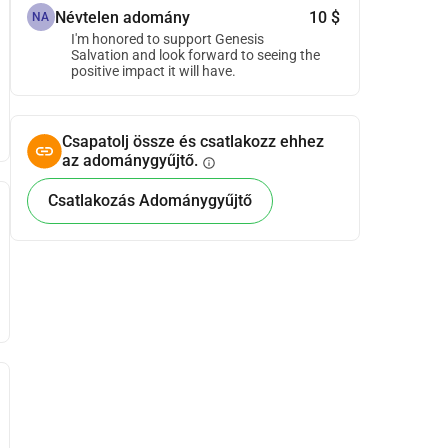
Névtelen adomány
10 $
NA
I'm honored to support Genesis
Salvation and look forward to seeing the
positive impact it will have.
Csapatolj össze és csatlakozz ehhez
az adománygyűjtő.
info
Csatlakozás Adománygyűjtő