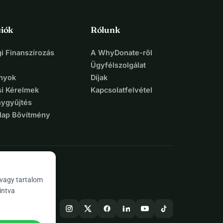
iók
Rólunk
i Finanszírozás
A WhyDonate-ről
Ügyfélszolgálat
nyok
Díjak
si Kérelmek
Kapcsolatfelvétel
ygyűjtés
lap Bővítmény
 vagy tartalom
intva