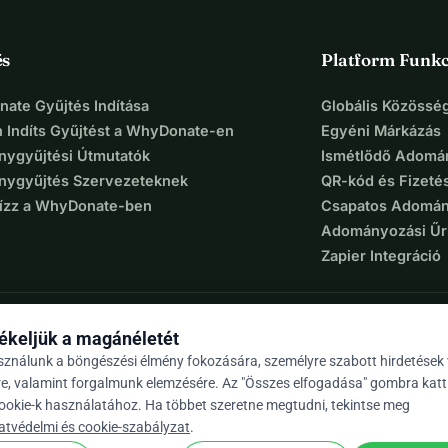
és
Platform Funkc
ate Gyűjtés Indítása
Globális Közösség
 Indíts Gyűjtést a WhyDonate-en
Egyéni Márkázás
ygyűjtési Útmutatók
Ismétlődő Adomá
ygyűjtés Szervezeteknek
QR-kód és Fizeté
Bízz a WhyDonate-ben
Csapatos Adomán
Adományozási Űr
Zapier Integráció
ékeljük a magánéletét
sználunk a böngészési élmény fokozására, személyre szabott hirdetések
re, valamint forgalmunk elemzésére. Az "Összes elfogadása" gombra katt
cookie-k használatához. Ha többet szeretne megtudni, tekintse meg
9 / 5 több mint 500 értékelés alapján
atvédelmi és cookie-szabályzat
.