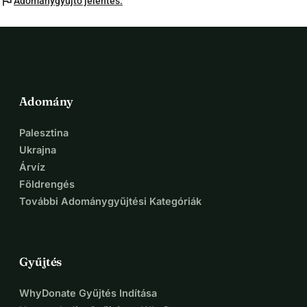
flag
Adománygyűjto jelentés.
Adomány
Palesztina
Ukrajna
Árvíz
Földrengés
További Adománygyűjtési Kategóriák
Gyűjtés
WhyDonate Gyűjtés Indítása