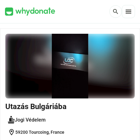
menu
search
Utazás Bulgáriába
Jogi Védelem
location_on
59200 Tourcoing, France