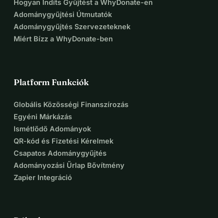
Hogyan Indíts Gyűjtést a WhyDonate-en
Adománygyűjtési Útmutatók
Adománygyűjtés Szervezeteknek
Miért Bízz a WhyDonate-ben
Platform Funkciók
Globális Közösségi Finanszírozás
Egyéni Márkázás
Ismétlődő Adományok
QR-kód és Fizetési Kérelmek
Csapatos Adománygyűjtés
Adományozási Űrlap Bővítmény
Zapier Integráció