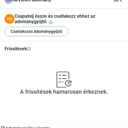
Csapatolj össze és csatlakozz ehhez az
adománygyűjtő.
info
Csatlakozás Adománygyűjtő
Frissítések
info
A frissítések hamarosan érkeznek.