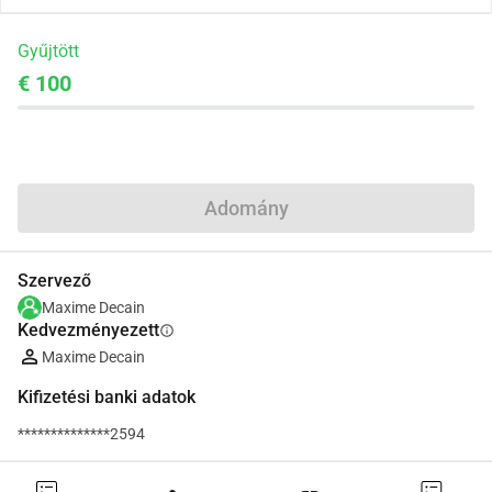
Gyűjtött
€ 100
Megosztás
Adomány
Szervező
Maxime Decain
Kedvezményezett
info
Maxime Decain
Kifizetési banki adatok
**************2594