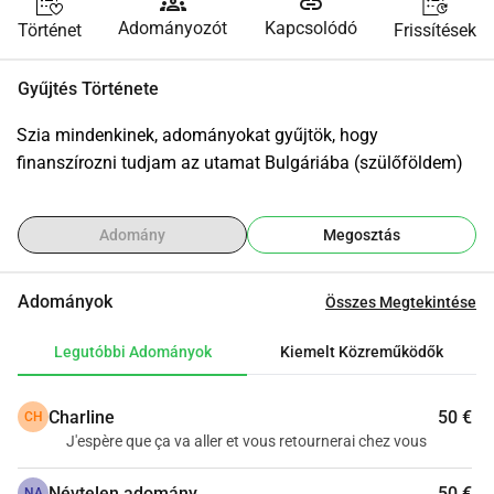
groups
link
Adományozót
Kapcsolódó
Történet
Frissítések
Gyűjtés Története
Szia mindenkinek, adományokat gyűjtök, hogy 
finanszírozni tudjam az utamat Bulgáriába (szülőföldem)
Adomány
Megosztás
Adományok
Összes Megtekintése
Legutóbbi Adományok
Kiemelt Közreműködők
Charline
50 €
CH
J'espère que ça va aller et vous retournerai chez vous
Névtelen adomány
50 €
NA