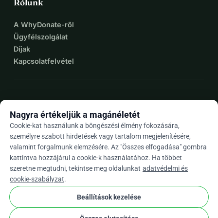
Rólunk
A WhyDonate-ről
Ügyfélszolgálat
Díjak
Kapcsolatfelvétel
expand_more
További források
Nagyra értékeljük a magánéletét
Cookie-kat használunk a böngészési élmény fokozására,
személyre szabott hirdetések vagy tartalom megjelenítésére,
valamint forgalmunk elemzésére. Az "Összes elfogadása" gombra
arrow_drop_down
Hu
kattintva hozzájárul a cookie-k használatához. Ha többet
szeretne megtudni, tekintse meg oldalunkat
adatvédelmi és
★★★★★
4,9 / 5 több mint 500 értékelés alapján
cookie-szabályzat
.
Beállítások kezelése
© 2012–2026
WhyDonate
Adatvédelem és sütik