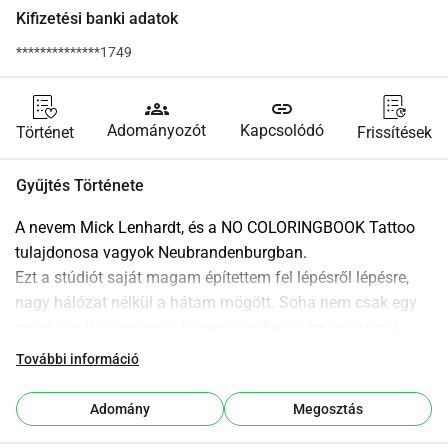
Kifizetési banki adatok
**************1749
groups
link
Adományozót
Kapcsolódó
Történet
Frissítések
Gyűjtés Története
A nevem Mick Lenhardt, és a NO COLORINGBOOK Tattoo 
tulajdonosa vagyok Neubrandenburgban.
Ezt a stúdiót saját magam építettem fel lépésről lépésre, 
nagy hálózat nélkül a hátam mögött. Soha nem csak egy 
munka volt számomra, hanem egy hely a művészetnek, 
identitásnak és valódi találkozásoknak.
További információ
Aztán jött egy váratlan fordulat: kórházba kellett mennem.
Ebben az időszakban nem tudtam dolgozni. Az üzlet leállt, 
Adomány
Megosztás
a bevételek eltűntek miközben a költségek továbbra is 