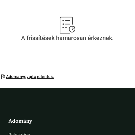
Köszönöm, hogy elolvastad és támogatsz.
A frissítések hamarosan érkeznek.
flag
Adománygyűjto jelentés.
Adomány
Palesztina