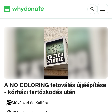
menu
search
A NO COLORING tetoválás újjáépítése
- kórházi tartózkodás után
Művészet és Kultúra