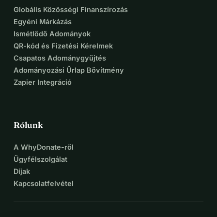
Globális Közösségi Finanszírozás
Egyéni Márkázás
Ismétlődő Adományok
QR-kód és Fizetési Kérelmek
Csapatos Adománygyűjtés
Adományozási Űrlap Bővítmény
Zapier Integráció
Rólunk
A WhyDonate-ről
Ügyfélszolgálat
Díjak
Kapcsolatfelvétel