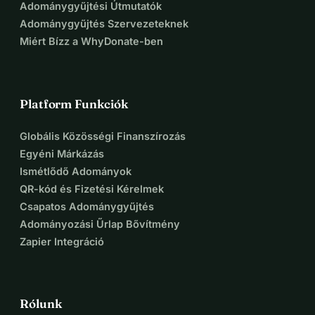
Adománygyűjtési Útmutatók
Adománygyűjtés Szervezeteknek
Miért Bízz a WhyDonate-ben
Platform Funkciók
Globális Közösségi Finanszírozás
Egyéni Márkázás
Ismétlődő Adományok
QR-kód és Fizetési Kérelmek
Csapatos Adománygyűjtés
Adományozási Űrlap Bővítmény
Zapier Integráció
Rólunk