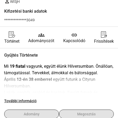
WISjH
Kifizetési banki adatok
**************3049
groups
link
Adományozót
Kapcsolódó
Történet
Frissítések
Gyűjtés Története
Mi 
19 fiatal
 vagyunk, együtt élünk Hilversumban. Önállóan, 
támogatással. Tervekkel, álmokkal és bátorsággal.
Április 
12-én
38 emberrel
 együtt futunk a Cityrun 
Hilversumban.
Lakók, segítők, család és barátok. Együtt futunk és 
sétálunk előre. Magunkért. Egymásért. Azért, ami még jön.
További információ
Segíts nekünk előrehaladni
A 
WISjH
 esetében a részvétel a lényeg. Nem később. Most!
Adomány
Megosztás