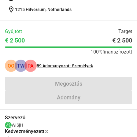
location_on
1215 Hilversum, Netherlands
Gyűjtött
Target
€ 2 500
€ 2 500
100%
finanszírozott
OO
TW
PA
89
Adományozott Személyek
Megosztás
Adomány
Szervező
WISjH
Kedvezményezett
info