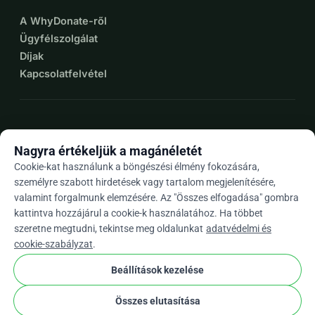
A WhyDonate-ről
Ügyfélszolgálat
Díjak
Kapcsolatfelvétel
expand_more
További források
Nagyra értékeljük a magánéletét
Cookie-kat használunk a böngészési élmény fokozására,
személyre szabott hirdetések vagy tartalom megjelenítésére,
valamint forgalmunk elemzésére. Az "Összes elfogadása" gombra
arrow_drop_down
Hu
kattintva hozzájárul a cookie-k használatához. Ha többet
szeretne megtudni, tekintse meg oldalunkat
adatvédelmi és
★★★★★
4,9 / 5 több mint 500 értékelés alapján
cookie-szabályzat
.
Beállítások kezelése
© 2012–2026
WhyDonate
Adatvédelem és sütik
Összes elutasítása
cookie
Általános szerződési feltételek
Cookie Beállítások