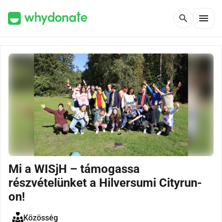
menu
search
Mi a WISjH – támogassa
részvételünket a Hilversumi Cityrun-
on!
Közösség