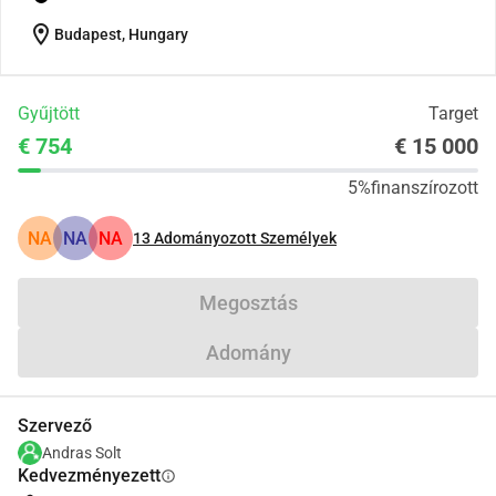
location_on
Budapest, Hungary
Gyűjtött
Target
€ 754
€ 15 000
5%
finanszírozott
NA
NA
NA
13
Adományozott Személyek
Megosztás
Adomány
Szervező
Andras Solt
Kedvezményezett
info