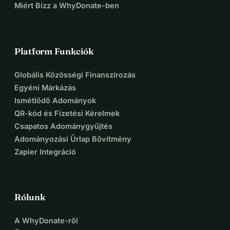
Miért Bízz a WhyDonate-ben
Platform Funkciók
Globális Közösségi Finanszírozás
Egyéni Márkázás
Ismétlődő Adományok
QR-kód és Fizetési Kérelmek
Csapatos Adománygyűjtés
Adományozási Űrlap Bővítmény
Zapier Integráció
Rólunk
A WhyDonate-ről