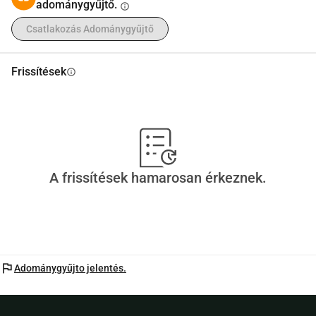
adománygyűjtő.
info
Csatlakozás Adománygyűjtő
Frissítések
info
A frissítések hamarosan érkeznek.
flag
Adománygyűjto jelentés.