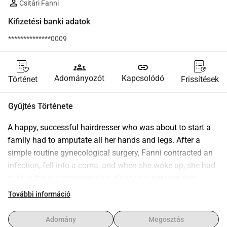
Csitári Fanni
Kifizetési banki adatok
**************0009
groups
link
Adományozót
Kapcsolódó
Történet
Frissítések
Gyűjtés Története
A happy, successful hairdresser who was about to start a 
family had to amputate all her hands and legs. After a 
simple routine gynecological surgery, Fanni contracted an 
infection, fell into a coma, and when she woke up, she had 
to face the incomprehensible diagnosis: her legs and 
hands must be amputated in order to survive. She is still 
További információ
holding herself and her parents and making jokes like "I'm 
calling myself Luitenant Dan from Forrest Gump" but soon 
Adomány
Megosztás