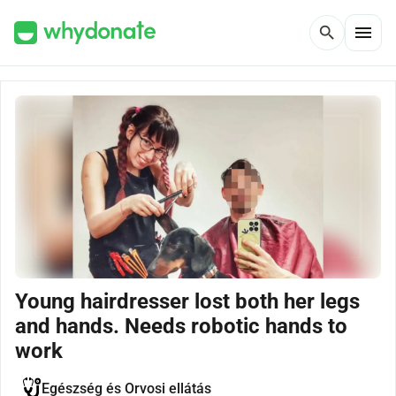
menu
search
Young hairdresser lost both her legs
and hands. Needs robotic hands to
work
Egészség és Orvosi ellátás