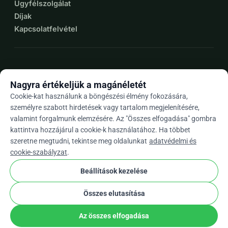
Ügyfélszolgálat
Díjak
Kapcsolatfelvétel
expand_more
További források
Nagyra értékeljük a magánéletét
Cookie-kat használunk a böngészési élmény fokozására,
személyre szabott hirdetések vagy tartalom megjelenítésére,
valamint forgalmunk elemzésére. Az "Összes elfogadása" gombra
arrow_drop_down
Hu
kattintva hozzájárul a cookie-k használatához. Ha többet
szeretne megtudni, tekintse meg oldalunkat
adatvédelmi és
★★★★★
4,9 / 5 több mint 500 értékelés alapján
cookie-szabályzat
.
Beállítások kezelése
© 2012–2026
WhyDonate
Adatvédelem és sütik
Összes elutasítása
cookie
Általános szerződési feltételek
Cookie Beállítások
stripe
Európában Készült
★
Ellenőrzött Partner
check
Az összes elfogadása