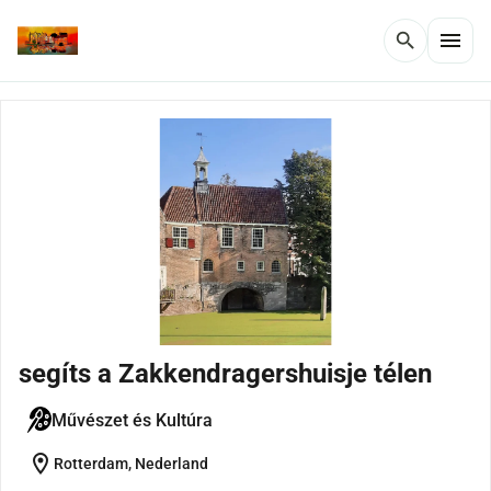
menu
search
segíts a Zakkendragershuisje télen
Művészet és Kultúra
location_on
Rotterdam, Nederland