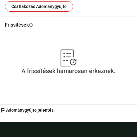
Csatlakozás Adománygyűjtő
Frissítések
info
A frissítések hamarosan érkeznek.
flag
Adománygyűjto jelentés.