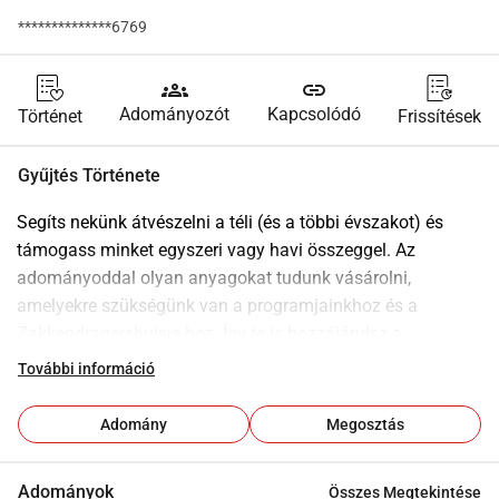
**************6769
groups
link
Adományozót
Kapcsolódó
Történet
Frissítések
Gyűjtés Története
Segíts nekünk átvészelni a téli (és a többi évszakot) és 
támogass minket egyszeri vagy havi összeggel. Az 
adományoddal olyan anyagokat tudunk vásárolni, 
amelyekre szükségünk van a programjainkhoz és a 
Zakkendragershuisje-hoz. Így te is hozzájárulsz a 
Zakkendragershuisje és a Drijfzand munkájához. Rengeteg 
További információ
ember fog örömét lelni benne. És mi, a többi Zakkendrager, 
mindig hálásak leszünk neked.
Adomány
Megosztás
A Zakkendragershuisje egy kulturális 
ANBI
. Ez kedvező 
adószabályokat
jelent neked, mint adományozónak.
Adományok
Összes Megtekintése