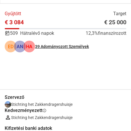
Gyűjtött
Target
€ 3 084
€ 25 000
509
Hátralévő napok
12,3%
finanszírozott
ED
AN
HA
39
Adományozott Személyek
Megosztás
Adomány
Szervező
Stichting het Zakkendragershuisje
Kedvezményezett
info
Stichting het Zakkendragershuisje
Kifizetési banki adatok