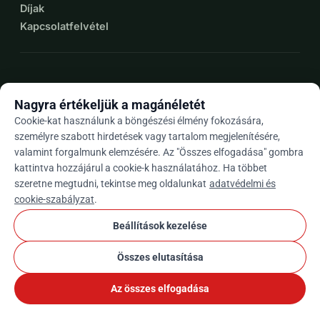
Díjak
Kapcsolatfelvétel
expand_more
További források
Nagyra értékeljük a magánéletét
Cookie-kat használunk a böngészési élmény fokozására,
személyre szabott hirdetések vagy tartalom megjelenítésére,
valamint forgalmunk elemzésére. Az "Összes elfogadása" gombra
arrow_drop_down
Hu
kattintva hozzájárul a cookie-k használatához. Ha többet
szeretne megtudni, tekintse meg oldalunkat
adatvédelmi és
★★★★★
4,9 / 5 több mint 500 értékelés alapján
cookie-szabályzat
.
Beállítások kezelése
© 2012–2026
WhyDonate
Adatvédelem és sütik
Összes elutasítása
cookie
Általános szerződési feltételek
Cookie Beállítások
stripe
Európában Készült
★
Ellenőrzött Partner
check
Az összes elfogadása
Megosztás
Adomány