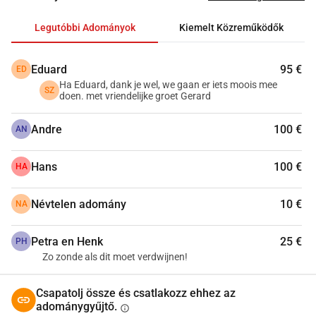
Van kérdésed? 
Küldj
neki emailt! 
info@zakkendragershuisje.nl
Legutóbbi Adományok
Kiemelt Közreműködők
Eduard
95 €
ED
Ha Eduard, dank je wel, we gaan er iets moois mee
SZ
doen. met vriendelijke groet Gerard
Andre
100 €
AN
Hans
100 €
HA
Névtelen adomány
10 €
NA
Petra en Henk
25 €
PH
Zo zonde als dit moet verdwijnen!
Csapatolj össze és csatlakozz ehhez az
adománygyűjtő.
info