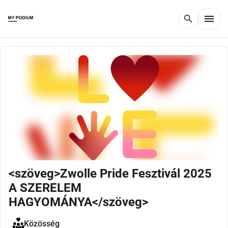
menu
search
<szöveg>Zwolle Pride Fesztivál 2025
A SZERELEM
HAGYOMÁNYA</szöveg>
Közösség