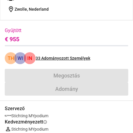
location_on
Zwolle, Nederland
Gyűjtött
€ 955
TH
WI
IN
33
Adományozott Személyek
Megosztás
Adomány
Szervező
Stichting MYpodium
Kedvezményezett
info
Stichting MYpodium