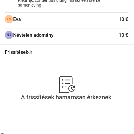
Kleurrijk, zonder uitsluiting, maakt een sterke
samenleving
Eva
10 €
EV
Névtelen adomány
10 €
NA
Frissítések
info
A frissítések hamarosan érkeznek.