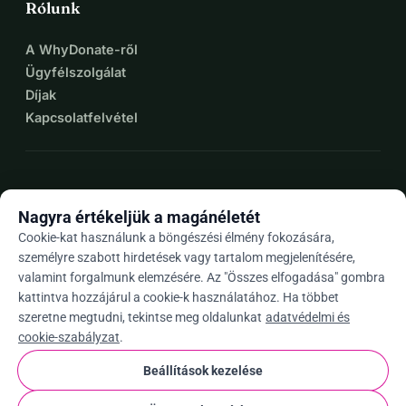
Rólunk
A WhyDonate-ről
Ügyfélszolgálat
Díjak
Kapcsolatfelvétel
expand_more
További források
Nagyra értékeljük a magánéletét
Cookie-kat használunk a böngészési élmény fokozására,
személyre szabott hirdetések vagy tartalom megjelenítésére,
valamint forgalmunk elemzésére. Az "Összes elfogadása" gombra
arrow_drop_down
Hu
kattintva hozzájárul a cookie-k használatához. Ha többet
szeretne megtudni, tekintse meg oldalunkat
adatvédelmi és
★★★★★
4,9 / 5 több mint 500 értékelés alapján
cookie-szabályzat
.
Beállítások kezelése
© 2012–2026
WhyDonate
Adatvédelem és sütik