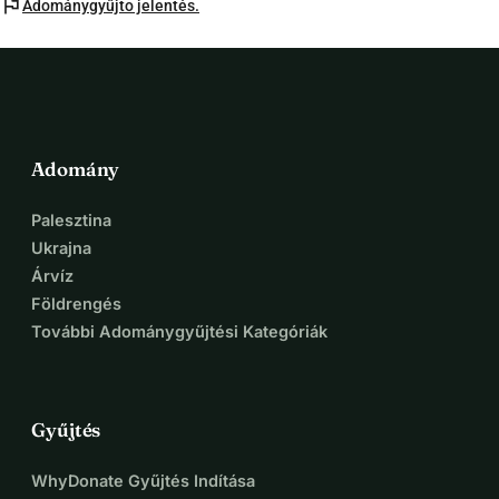
flag
Adománygyűjto jelentés.
Adomány
Palesztina
Ukrajna
Árvíz
Földrengés
További Adománygyűjtési Kategóriák
Gyűjtés
WhyDonate Gyűjtés Indítása