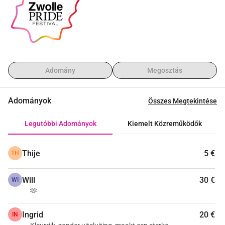
Köszönjük, és találkozunk augusztus 22-én, 23-án és 24-én 
Zwolle-ban!
Adomány
Megosztás
Adományok
Összes Megtekintése
Legutóbbi Adományok
Kiemelt Közreműködők
Thije
5 €
TH
Will
30 €
WI
🫶
Ingrid
20 €
IN