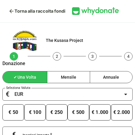
arrow_back
Torna alla raccolta fondi
The Kusasa Project
1
2
3
4
Donazione
✔
Una Volta
Mensile
Annuale
Seleziona Valuta
€
arrow_drop_down
€ 50
€ 100
€ 250
€ 500
€ 1.000
€ 2.000
€
*