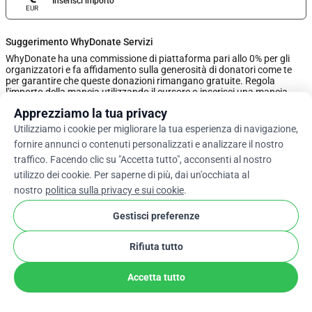
Inserisci importo
EUR
Suggerimento WhyDonate Servizi
WhyDonate ha una commissione di piattaforma pari allo 0% per gli
organizzatori e fa affidamento sulla generosità di donatori come te
per garantire che queste donazioni rimangano gratuite. Regola
l'importo della mancia utilizzando il cursore o inserisci una mancia
personalizzata qui sotto.
Apprezziamo la tua privacy
Utilizziamo i cookie per migliorare la tua esperienza di navigazione,
0%
fornire annunci o contenuti personalizzati e analizzare il nostro
traffico. Facendo clic su "Accetta tutto", acconsenti al nostro
utilizzo dei cookie. Per saperne di più, dai un'occhiata al
Inserisci Suggerimento Personalizzato
nostro
politica sulla privacy e sui cookie
.
Avanti
Gestisci preferenze
Rifiuta tutto
arrow_drop_down
It
cookie
Accetta tutto