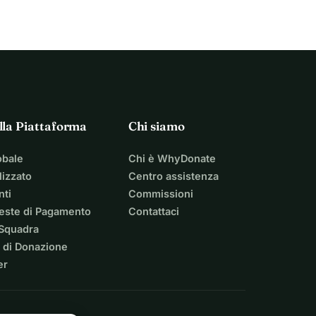
lla Piattaforma
Chi siamo
obale
Chi è WhyDonate
izzato
Centro assistenza
nti
Commissioni
ieste di Pagamento
Contattaci
 Squadra
 di Donazione
er