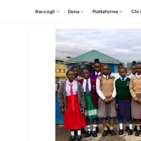
Raccogli
expand_more
Dona
expand_more
Piattaforma
expand_more
Chi 