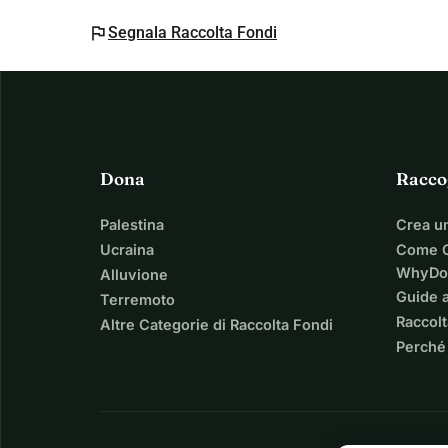
flag
Segnala Raccolta Fondi
Dona
Racco
Palestina
Crea u
Ucraina
Come C
WhyDo
Alluvione
Guide a
Terremoto
Raccolt
Altre Categorie di Raccolta Fondi
Perché