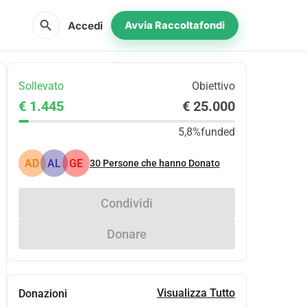
search
Accedi
Avvia Raccoltafondi
Sollevato
Obiettivo
€ 1.445
€ 25.000
5,8%
funded
AD
AL
GE
30
Persone che hanno Donato
Condividi
Donare
Visualizza Tutto
Donazioni