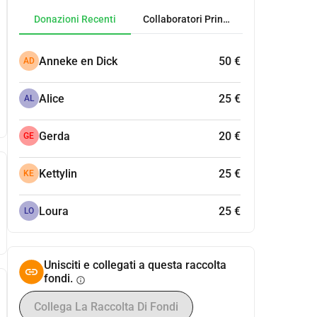
Donazioni Recenti
Collaboratori Principali
Anneke en Dick
50 €
AD
Alice
25 €
AL
Gerda
20 €
GE
Kettylin
25 €
KE
Loura
25 €
LO
Unisciti e collegati a questa raccolta
fondi.
info
Collega La Raccolta Di Fondi