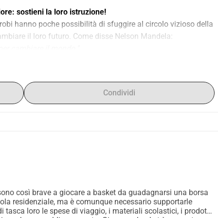
ore: sostieni la loro istruzione!
bi hanno poche possibilità di sfuggire al circolo vizioso della 
povertà. L'istruzione è il mezzo più potente per cambiare il loro futuro. Come disse Nelson Mandela: 
 per cambiare il mondo."
lavora per migliorare le vite mettendo l'istruzione al centro del 
a
, 
Coinvolgi
, Safe Spaces offre borse di studio a ragazze che 
a scuola. Ma Safe Spaces fa di più. Oltre a fornire borse di 
Condividi
o anche supporto nelle abilità sociali, assistenza nei compiti e 
gazze delle baraccopoli possono andare a scuola grazie a 
 vogliamo dare a 60 ragazze la possibilità di un futuro 
per ragazza all'anno (o 40 al mese)
 è tutto ciò che serve per 
onazione può fare la differenza tra una vita di povertà e un 
escente di Safe Spaces e dai a queste ragazze la possibilità di 
ono così brave a giocare a basket da guadagnarsi una borsa
uola residenziale, ma è comunque necessario supportarle
gazze, e 
Support for Safe Spaces
 raccolta i fondi che 
tasca loro le spese di viaggio, i materiali scolastici, i prodotti