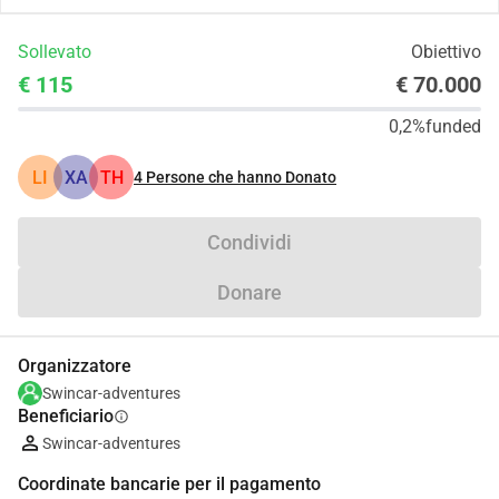
Sollevato
Obiettivo
€ 115
€ 70.000
0,2%
funded
LI
XA
TH
4
Persone che hanno Donato
Condividi
Donare
Organizzatore
Swincar-adventures
Beneficiario
info
Swincar-adventures
Coordinate bancarie per il pagamento