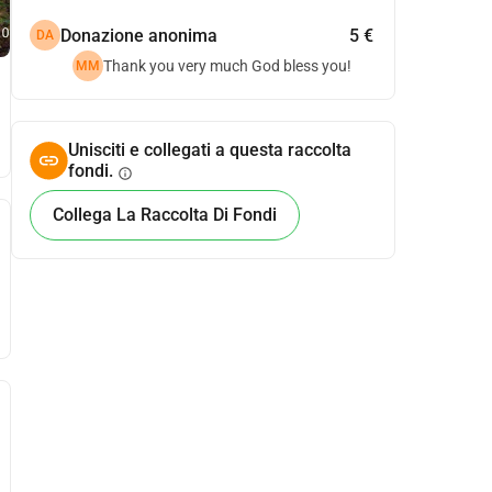
Donazione anonima
5 €
DA
Thank you very much God bless you!
ΜΜ
Unisciti e collegati a questa raccolta
fondi.
info
Collega La Raccolta Di Fondi