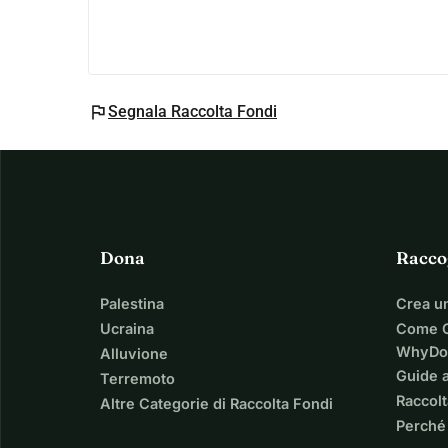
flag
Segnala Raccolta Fondi
Dona
Racco
Palestina
Crea u
Ucraina
Come C
WhyDo
Alluvione
Guide a
Terremoto
Raccolt
Altre Categorie di Raccolta Fondi
Perché