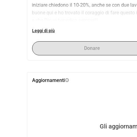
iniziare chiedono il 10-20%, anche se con due lavor
buone qui e ho trovato il coraggio di fare questo
e che Dio vi benedica sempre!!!
Leggi di più
Donare
Aggiornamenti
info
Gli aggiornam