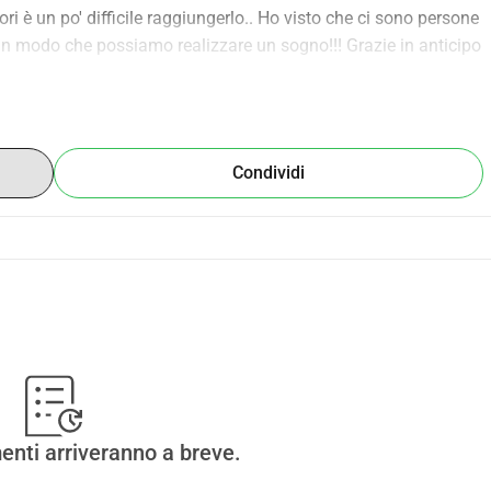
i è un po' difficile raggiungerlo.. Ho visto che ci sono persone 
 in modo che possiamo realizzare un sogno!!! Grazie in anticipo 
Condividi
enti arriveranno a breve.