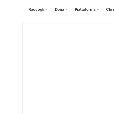
Raccogli
expand_more
Dona
expand_more
Piattaforma
expand_more
Chi 