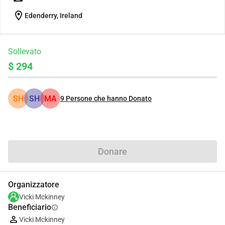
location_on
Edenderry, Ireland
Sollevato
$ 294
SH
SH
MA
9
Persone che hanno Donato
Condividi
Donare
Organizzatore
Vicki Mckinney
Beneficiario
info
Vicki Mckinney