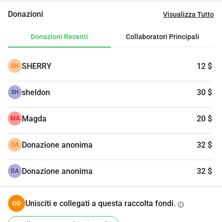
speranza di coloro che sono stati soggetti agli orrori della 
Donazioni
Visualizza Tutto
tratta di esseri umani.
Donazioni Recenti
Collaboratori Principali
SHERRY
12 $
SH
sheldon
30 $
SH
Magda
20 $
MA
Donazione anonima
32 $
DA
Donazione anonima
32 $
DA
Unisciti e collegati a questa raccolta fondi.
info