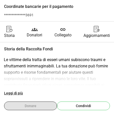
Coordinate bancarie per il pagamento
**************3691
groups
link
Donatori
Collegato
Storia
Aggiornamenti
Storia della Raccolta Fondi
Le vittime della tratta di esseri umani subiscono traumi e 
sfruttamenti inimmaginabili. La tua donazione può fornire 
supporto e risorse fondamentali per aiutare questi 
sopravvissuti a riprendere in mano le loro vite. Il tuo 
contributo finanzierà rifugi sicuri, consulenze sensibili ai 
traumi, assistenza legale e formazione professionale, 
Leggi di più
permettendo loro di guarire, ricostruire le proprie vite e 
reintegrarsi nelle loro comunità. Sostenendo questa causa, 
Donare
Condividi
puoi svolgere un ruolo vitale nel ripristinare la dignità e la 