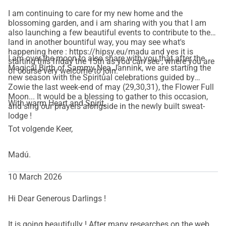
I am continuing to care for my new home and the
blossoming garden, and i am sharing with you that I am
also launching a few beautiful events to contribute to the
land in another bountiful way, you may see what's
happening here : https://hipsy.eu/madu and yes it is
I am over the moon to also share with you that after the
starting this friday the 15th as you can see , where you are
Magical Birth of Sammy Nea Jannink, we are starting the
of course very welcome to join.
new season with the Spiritual celebrations guided by
Zowie the last week-end of may (29,30,31), the Flower Full
Moon... It would be a blessing to gather to this occasion,
With warm Heart and Spirit,
and sing our prayers alongside in the newly built sweat-
lodge !
Tot volgende Keer,
Madú.
10 March 2026
Hi Dear Generous Darlings !
It is going beautifully ! After many researches on the web