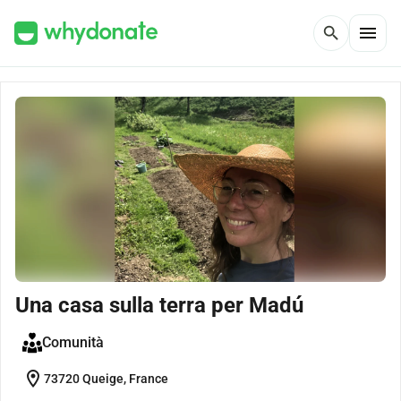
menu
search
Una casa sulla terra per Madú
Comunità
location_on
73720 Queige, France