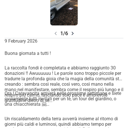
chevron_left
chevron_right
1/6
9 February 2026
Buona giornata a tutti !
La raccolta fondi è completata e abbiamo raggiunto 30
donazioni !! Awuuuuuu ! Le parole sono troppo piccole per
tradurre la profonda gioia che la magia della comunità sta
creando : sembra così reale, così vero, così mano nella
mano nel manifestare, sembra come il respiro più lungo e il
Ora ! Caravancita arriverà nelle prossime settimane e siete
respiro più calmo, lasciando solo pace e amorevole
ovviamente tutti invitati per un tè, un tour del giardino, o
gratitudine dietro di sé…
una chiacchierata 🤗…
Un riscaldamento della terra avverrà insieme al ritorno di
giorni più caldi e luminosi, quindi abbiamo tempo per