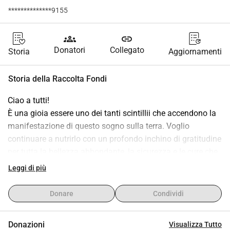
**************9155
groups
link
Donatori
Collegato
Storia
Aggiornamenti
Storia della Raccolta Fondi
Ciao a tutti!
È una gioia essere uno dei tanti scintillii che accendono la 
manifestazione di questo sogno sulla terra. Voglio 
continuare a nutrirlo con un profondo inchino di gratitudine 
per tutta la bellezza abbondante, la sicurezza e le cure che 
mi ha già fornito. E desidero che molti più di me possano 
Leggi di più
beneficiare di questo rifugio in crescita e del santuario degli 
uccelli.
Donare
Condividi
Grazie per portare la magia della comunità alla vita. Con 
amore, Madú.
Donazioni
Visualizza Tutto
ps: I fondi saranno utilizzati per acquistare un caravan di 