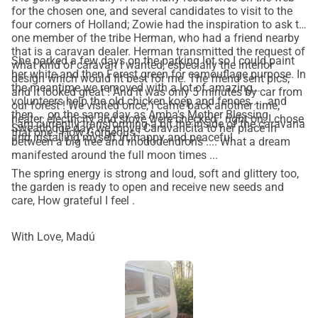
for the chosen one, and several candidates to visit to the
four corners of Holland; Zowie had the inspiration to ask to
one member of the tribe Herman, who had a friend nearby
that is a caravan dealer. Herman transmitted the request of
She parked a few days on the parking lot so I could paint
what kind of caravan I wanted, especially the interior
her white and then Forest green for camouflage purpose. In
design which would fit best for me. The friend sent pics,
the meantime we removed with a lot of amazing
and it looked great ! And it was only 5 minutes by car from
volunteers help the old chicken koep and fences .... and
our forest ! We visited once, i came back another time,
then.... on the same day as Amba's Mother Blessing
heater, electricity and stove were checked : right on, I chose
I am currently transforming a bit the inside of the caravana
Sweatlodge day, we move Caravancita to her place in
that one ! How Gorgeous !
and installing myself in, happy and peaceful.
between a big tree and rhododendrons .... What a dream
manifested around the full moon times ...
The spring energy is strong and loud, soft and glittery too,
the garden is ready to open and receive new seeds and
care, How grateful I feel .
With Love, Madú