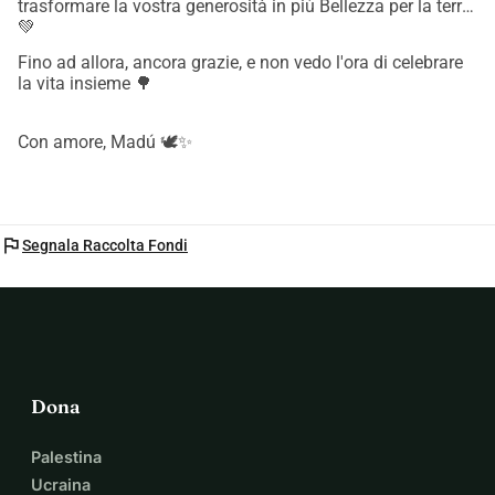
trasformare la vostra generosità in più Bellezza per la terra
💚
Fino ad allora, ancora grazie, e non vedo l'ora di celebrare
la vita insieme 🌳
Con amore, Madú 🕊️✨
flag
Segnala Raccolta Fondi
Dona
Palestina
Ucraina