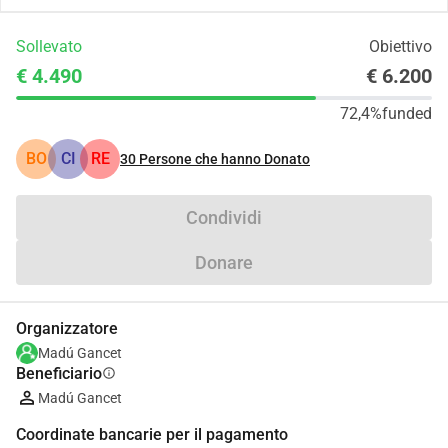
Sollevato
Obiettivo
€ 4.490
€ 6.200
72,4%
funded
BO
CI
RE
30
Persone che hanno Donato
Condividi
Donare
Organizzatore
Madú Gancet
Beneficiario
info
Madú Gancet
Coordinate bancarie per il pagamento