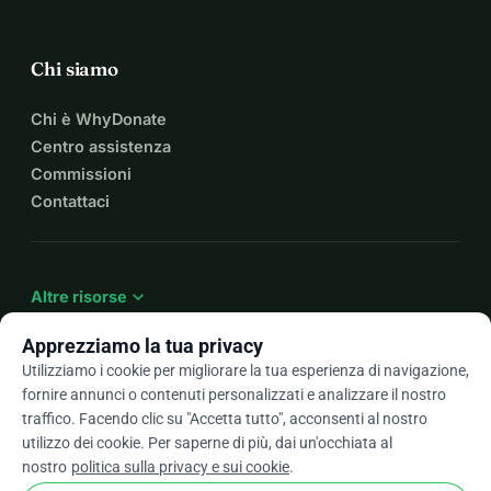
Chi siamo
Chi è WhyDonate
Centro assistenza
Commissioni
Contattaci
expand_more
Altre risorse
Apprezziamo la tua privacy
Utilizziamo i cookie per migliorare la tua esperienza di navigazione,
fornire annunci o contenuti personalizzati e analizzare il nostro
arrow_drop_down
It
traffico. Facendo clic su "Accetta tutto", acconsenti al nostro
utilizzo dei cookie. Per saperne di più, dai un'occhiata al
★★★★★
4,9 / 5 basato su oltre 500 recensioni
nostro
politica sulla privacy e sui cookie
.