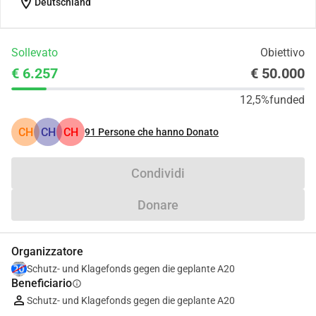
location_on
Deutschland
Sollevato
Obiettivo
€ 6.257
€ 50.000
12,5%
funded
CH
CH
CH
91
Persone che hanno Donato
Condividi
Donare
Organizzatore
Schutz- und Klagefonds gegen die geplante A20
Beneficiario
info
Schutz- und Klagefonds gegen die geplante A20