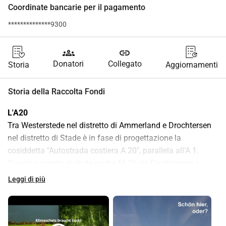
Coordinate bancarie per il pagamento
**************9300
groups
link
Donatori
Collegato
Storia
Aggiornamenti
Storia della Raccolta Fondi
L'A20
Tra Westerstede nel distretto di Ammerland e Drochtersen 
nel distretto di Stade è in fase di progettazione la 
cosiddetta "Autostrada costiera A 20", parallela all'A 1. 
Questo progetto include anche l'A 26 da Drochtersen a 
Stade, il "Kehdinger Kreuz" (incrocio autostradale A 20/A 
Leggi di più
26) e il tunnel dell'Elba tra Drochtersen in Bassa Sassonia e 
Glückstadt in Schleswig-Holstein. L'intera nuova tratta è 
lunga circa 145 chilometri e attraversa quasi 