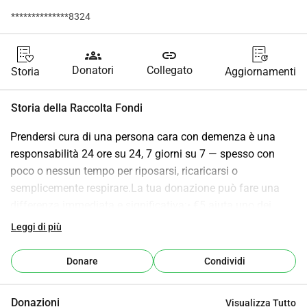
**************8324
groups
link
Donatori
Collegato
Storia
Aggiornamenti
Storia della Raccolta Fondi
Prendersi cura di una persona cara con demenza è una 
responsabilità 24 ore su 24, 7 giorni su 7 — spesso con 
poco o nessun tempo per riposarsi, ricaricarsi o 
semplicemente respirare.La tua donazione può fare una 
differenza immediata e significativa:• €5 aiuta uno dei 
nostri volontari a portare un caregiver a prendere un caffè 
Leggi di più
— offrendo un piccolo ma vitale momento di connessione e 
sollievo.• €15 fornisce un'ora di assistenza per qualcuno 
Donare
Condividi
che vive con la demenza — dando al loro caregiver a tempo 
pieno la possibilità di allontanarsi, andare nei negozi e 
Donazioni
Visualizza Tutto