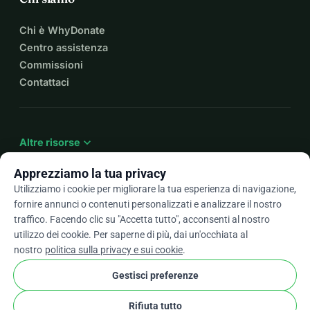
Chi è WhyDonate
Centro assistenza
Commissioni
Contattaci
expand_more
Altre risorse
Apprezziamo la tua privacy
Utilizziamo i cookie per migliorare la tua esperienza di navigazione,
fornire annunci o contenuti personalizzati e analizzare il nostro
arrow_drop_down
It
traffico. Facendo clic su "Accetta tutto", acconsenti al nostro
utilizzo dei cookie. Per saperne di più, dai un'occhiata al
★★★★★
4,9 / 5 basato su oltre 500 recensioni
nostro
politica sulla privacy e sui cookie
.
Gestisci preferenze
© 2012–2026
WhyDonate
Privacy e cookie
Rifiuta tutto