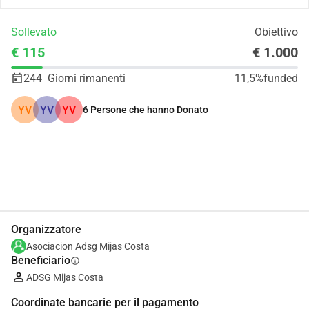
Sollevato
Obiettivo
€ 115
€ 1.000
244
Giorni rimanenti
11,5%
funded
YV
YV
YV
6
Persone che hanno Donato
Condividi
Donare
Organizzatore
Asociacion Adsg Mijas Costa
Beneficiario
info
ADSG Mijas Costa
Coordinate bancarie per il pagamento