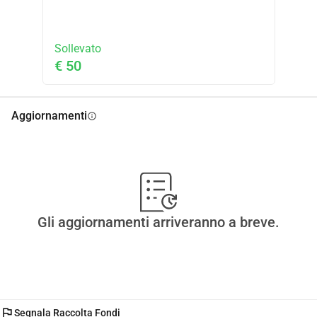
continuare.
Sollevato
€ 50
Aggiornamenti
info
Gli aggiornamenti arriveranno a breve.
flag
Segnala Raccolta Fondi