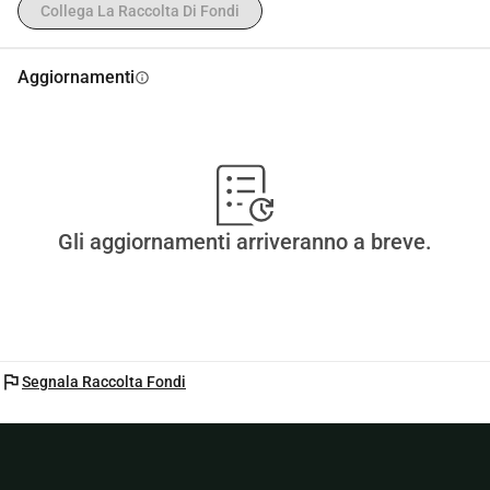
Collega La Raccolta Di Fondi
Aggiornamenti
info
Gli aggiornamenti arriveranno a breve.
flag
Segnala Raccolta Fondi