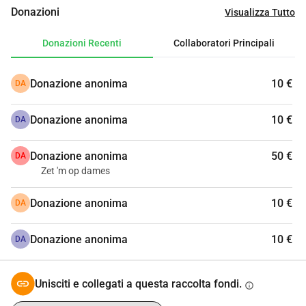
Tu puoi sostenerci e aiutarci a raggiungere il nostro 
Donazioni
Visualizza Tutto
obiettivo.
La nostra gratitudine è grande!
Donazioni Recenti
Collaboratori Principali
Cordiali saluti, Yvonne & Christel
Donazione anonima
10 €
DA
Donazione anonima
10 €
DA
Donazione anonima
50 €
DA
Zet 'm op dames
Donazione anonima
10 €
DA
Donazione anonima
10 €
DA
Unisciti e collegati a questa raccolta fondi.
info