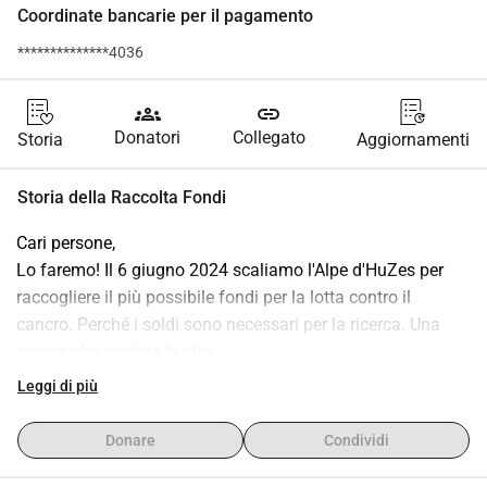
Coordinate bancarie per il pagamento
**************4036
groups
link
Donatori
Collegato
Storia
Aggiornamenti
Storia della Raccolta Fondi
Cari persone,
Lo faremo! Il 6 giugno 2024 scaliamo l'Alpe d'HuZes per 
raccogliere il più possibile fondi per la lotta contro il 
cancro. Perché i soldi sono necessari per la ricerca. Una 
ricerca che cambia la vita.
Perché il cancro non è una competizione. Non puoi vincere 
Leggi di più
o perdere. È un'aggiunta indesiderata e non richiesta alla 
tua vita, che speriamo scompaia senza lasciare troppe 
Donare
Condividi
tracce.