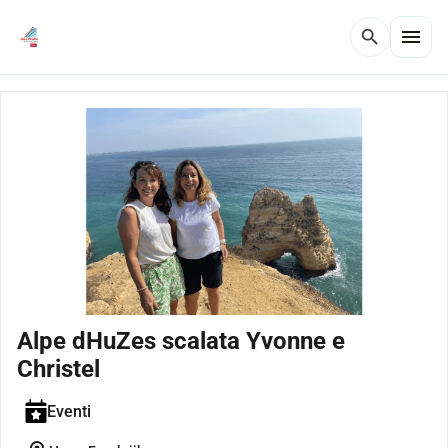
menu
search
Alpe dHuZes scalata Yvonne e
Christel
Eventi