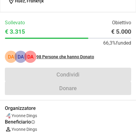
location_on
Huez, Frankrijk
Sollevato
Obiettivo
€ 3.315
€ 5.000
66,3%
funded
DA
DA
DA
98
Persone che hanno Donato
Condividi
Donare
Organizzatore
Yvonne Dings
Beneficiario
info
Yvonne Dings