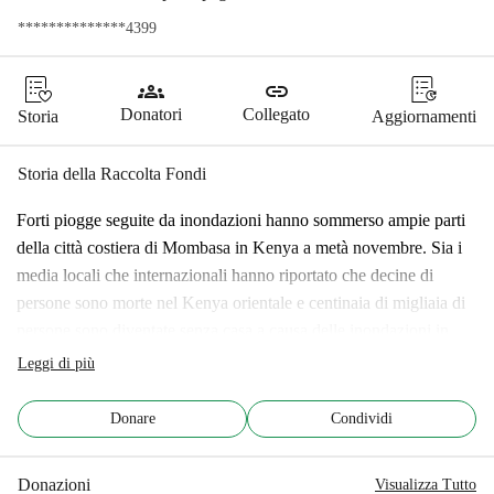
**************4399
groups
link
Donatori
Collegato
Storia
Aggiornamenti
Storia della Raccolta Fondi
Forti piogge seguite da inondazioni hanno sommerso ampie parti 
della città costiera di Mombasa in Kenya a metà novembre. Sia i 
media locali che internazionali hanno riportato che decine di 
persone sono morte nel Kenya orientale e centinaia di migliaia di 
persone sono diventate senza casa a causa delle inondazioni in 
tutta l'Africa orientale. 
Leggi di più
APDK Bombolulu
Donare
Condividi
Uno dei nostri stretti partner in Kenya, APDK Bombolulu, è stato 
pesantemente colpito dalle inondazioni. Questa organizzazione 
Donazioni
Visualizza Tutto