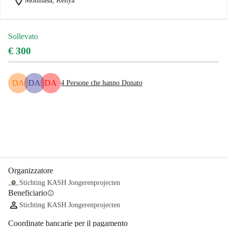
location_on
Mombasa, Kenya
Sollevato
€ 300
DA
DA
DA
4
Persone che hanno Donato
Condividi
Donare
Organizzatore
Stichting KASH Jongerenprojecten
Beneficiario
info
Stichting KASH Jongerenprojecten
Coordinate bancarie per il pagamento