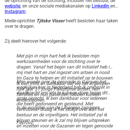
de oprichting van de stichting, inclusief het bestuur, de
website
,
en onze sociale mediakanalen op
LinkedIn
en
Instagram
.
Mede-oprichter
Tjitske Visser
heeft besloten haar taken
over te dragen.
Zij deelt hierover het volgende:
Met pijn in mijn hart heb ik besloten mijn
werkzaamheden voor de stichting over te
dragen. Vanaf het begin van dit initiatief heb ik
mij met hart en ziel ingezet om artsen in nood
tin Gaza te helpen en dit initiatief op te bouwen.
Mijn woede over de genocide in Gaza en het
Ik ben trots en dankbaar dat we het afgelopen
wegkijken hier in Nederland heb ik omgezet in
half jaar 31 jonge Palestijnse artsen, hun
daadkracht om iets te kunnen doen tegen dit
families en hun patiënten hebben kunnen
grote onrecht. Ik ben dankbaar voor iedereen
ondersteunen.
die heeft gedoneerd en gesteund. Met
In de woorden van de Libanese zangeres
vertrouwen draag ik het stokje over aan het
bestuur en de vrijwilligers. Het initiatief zal ik
blijven steunen en ik zal mij blijven uitspreken
Fayrouz:
en inzetten voor de Gazanen en tegen genocide