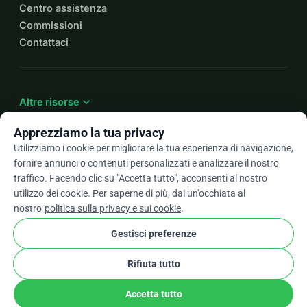
Centro assistenza
Commissioni
Contattaci
expand_more
Altre risorse
Apprezziamo la tua privacy
Utilizziamo i cookie per migliorare la tua esperienza di navigazione,
fornire annunci o contenuti personalizzati e analizzare il nostro
arrow_drop_down
It
traffico. Facendo clic su "Accetta tutto", acconsenti al nostro
utilizzo dei cookie. Per saperne di più, dai un'occhiata al
★★★★★
4,9 / 5 basato su oltre 500 recensioni
nostro
politica sulla privacy e sui cookie
.
Gestisci preferenze
© 2012–2026
WhyDonate
Privacy e cookie
Rifiuta tutto
cookie
Termini e condizioni
Impostazioni Cookie
stripe
Fatto in Europa
★
Partner Verificato
check
Accetta tutto