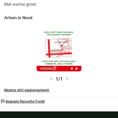
Met warme groet,
Artsen in Nood
chevron_left
chevron_right
1/1
Mostra altri aggiornamenti
flag
Segnala Raccolta Fondi