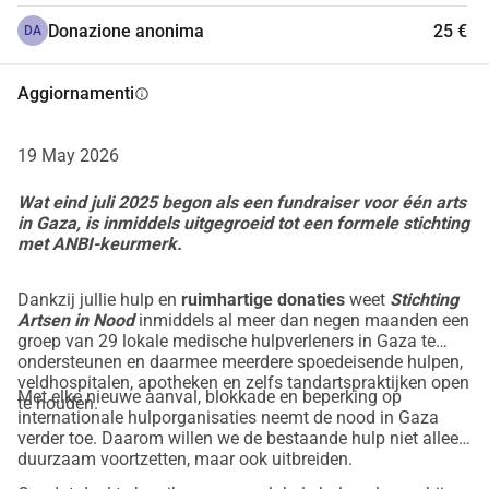
professionale, ma anche accesso al cibo. Così possono 
Donazione anonima
25 €
DA
concentrarsi sulla fornitura di assistenza. In questo modo 
non aiutiamo solo gli operatori sanitari e le loro famiglie, 
ma anche i loro pazienti. Perché se i medici crollano, si 
Aggiornamenti
info
ferma l'ultima speranza di aiuto medico a Gaza.
Il 
traguardo
 di questa iniziativa è fissato a 1 milione di 
19 May 2026
euro. Questo è un obiettivo simbolico perché per i medici in 
difficoltà a Gaza non si può mai raccogliere abbastanza 
Wat eind juli 2025 begon als een fundraiser voor één arts
in Gaza, is inmiddels uitgegroeid tot een formele stichting
denaro per compensare il loro lavoro e impegno. I medici 
met ANBI-keurmerk.
verificati ricevono periodicamente un pagamento 
dall'importo donato come compensazione per i mesi/anni 
Dankzij jullie hulp en
ruimhartige
donaties
weet
Stichting
di lavoro senza aver ricevuto uno stipendio. 
Artsen in Nood
inmiddels al meer dan negen maanden een
Aiuta anche tu! Dona e rimani 
groep van 29 lokale medische hulpverleners in Gaza te
ondersteunen en daarmee meerdere spoedeisende hulpen,
aggiornato.
veldhospitalen, apotheken en zelfs tandartspraktijken open
Met elke nieuwe aanval, blokkade en beperking op
te houden.
internationale hulporganisaties neemt de nood in Gaza
I medici a Gaza hanno urgentemente bisogno del nostro 
verder toe. Daarom willen we de bestaande hulp niet alleen
sostegno ora.
duurzaam voortzetten, maar ook uitbreiden.
Aiuta a sostenere loro, le loro famiglie e i loro pazienti.