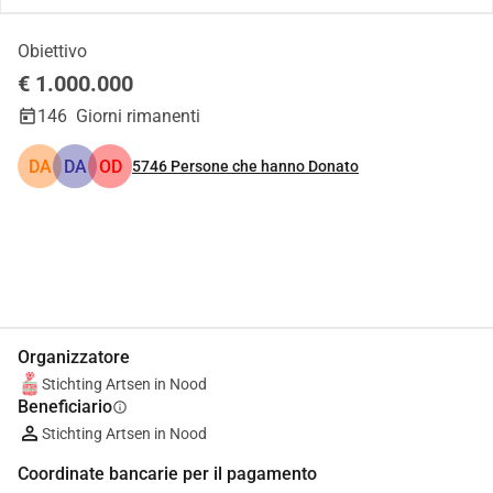
Obiettivo
€ 1.000.000
146
Giorni rimanenti
DA
DA
OD
5746
Persone che hanno Donato
Condividi
Donare
Organizzatore
Stichting Artsen in Nood
Beneficiario
info
Stichting Artsen in Nood
Coordinate bancarie per il pagamento