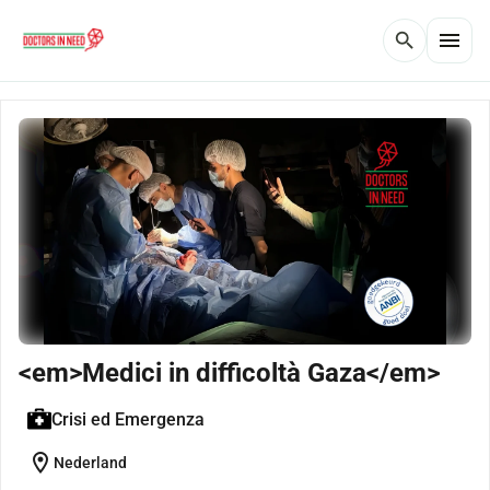
menu
search
<em>Medici in difficoltà Gaza</em>
Crisi ed Emergenza
location_on
Nederland