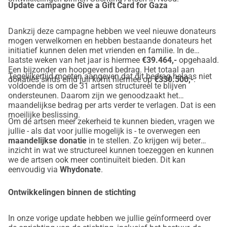
Update campagne Give a Gift Card for Gaza
Dankzij deze campagne hebben we veel nieuwe donateurs
mogen verwelkomen en hebben bestaande donateurs het
initiatief kunnen delen met vrienden en familie. In de
laatste weken van het jaar is hiermee
€39.464,-
opgehaald.
Een bijzonder en hoopgevend bedrag. Het totaal aan
Tegelijkertijd moeten aangeven dat dit bedrag helaas niet
donaties sinds eind juli komt hiermee op
€330.500,-
.
voldoende is om de 31 artsen structureel te blijven
ondersteunen. Daarom zijn we genoodzaakt het
maandelijkse bedrag per arts verder te verlagen. Dat is een
moeilijke beslissing.
Om de artsen meer zekerheid te kunnen bieden, vragen we
jullie - als dat voor jullie mogelijk is - te overwegen een
maandelijkse donatie
in te stellen. Zo krijgen wij beter
inzicht in wat we structureel kunnen toezeggen en kunnen
we de artsen ook meer continuïteit bieden. Dit kan
eenvoudig via
Whydonate
.
Ontwikkelingen binnen de stichting
In onze vorige update hebben we jullie geïnformeerd over