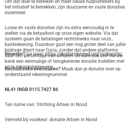
Om dat doel te bereiken en meer lokale hulpverleners bij
Segui i nostri social:
het initiatief te betrekken, zijn duurzame en vaste donaties
https://www.instagram.com/doctorsinneed/
essentieel.
https://www.linkedin.com/company/doctors-in-need-in-
gaza
Losse én vaste donaties zijn nu extra eenvoudig in te
E controlla il nostro sito web per tutte le informazioni sui 
stellen via de betaaltool op onze eigen website. Via dat
systeem gaan de betalingen rechtstreeks naar onze
medici e sulla nostra iniziativa:
bankrekening. Daardoor gaat een nog groter deel van jullie
https://doctorsinneed.org/
bijdrage direct naar Gaza, zonder dat andere platforms
Doneren?
Ga naar:
https://doctorsinneed.org/nl/donate/
Grazie mille a nome dei medici in difficoltà!
daar een percentage van afhalen. Je kunt ook zelf via uw
bank een eenmalige of terugkerende donatie instellen met
onze rekeninggegevens.
Rechtstreeks overmaken?
Maak dan je donatie over op
onderstaand rekeningnummer.
NL41 INGB 0115 7427 86
Ten name van: Stichting Artsen in Nood
Vermeld bij voorkeur: donatie Artsen in Nood