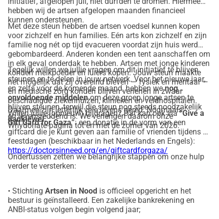
initiatief, afgelopen juli, niet durfden te dromen. Hiermee
hebben wij de artsen afgelopen maanden financieel
kunnen ondersteunen.
Met deze steun hebben de artsen voedsel kunnen kopen
voor zichzelf en hun families. Eén arts kon zichzelf en zijn
familie nog nét op tijd evacueren voordat zijn huis werd
gebombardeerd. Anderen konden een tent aanschaffen om
in elk geval onderdak te hebben. Artsen met jonge kinderen
Tegelijk willen we jullie vragen om dit initiatief te blijven
konden melkpoeder en luiers kopen. Jouw steun maakte
steunen en te delen in jouw netwerk. Voor het nieuwe jaar,
het mogelijk dat zij overeind bleven — fysiek én mentaal —
en zelfs voor de komende maand, hebben we
nog
en medische zorg konden blijven verlenen in zwaar
onvoldoende middelen
om deze groep jonge artsen te
beschadigde ziekenhuizen, klinieken en veldhospitalen.
blijven steunen, terwijl die steun nog steeds noodzakelijk
Daarmee zijn letterlijk vele levens gered. Nogmaals:
Willen jullie (opnieuw) bijdragen? Dat kan ook via
“Give a
en levensreddend is. We verlengen daarom onze
dankjewel.
Gift Card for Gaza”
: een donatie in de vorm van een
Whydonate-pagina tot en met de zomer van 2026.
giftcard die je kunt geven aan familie of vrienden tijdens de
feestdagen (beschikbaar in het Nederlands en Engels):
https://doctorsinneed.org/en/giftcardforgaza/
Ondertussen zetten we belangrijke stappen om onze hulp
verder te versterken:
• Stichting
Artsen in Nood
is officieel opgericht en het
bestuur is geïnstalleerd. Een zakelijke bankrekening en
ANBI-status volgen begin volgend jaar;