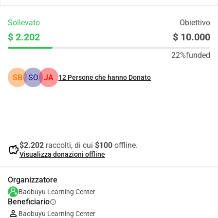
Sollevato
Obiettivo
$ 2.202
$ 10.000
22%
funded
SB
SO
JA
12
Persone che hanno Donato
Condividi
Donare
$2.202
raccolti, di cui
$100
offline.
savings
Visualizza donazioni offline
Organizzatore
Baobuyu Learning Center
Beneficiario
info
Baobuyu Learning Center