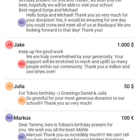
birthday present for you and Tobias , we wish you the
best, hopefully we will be able to visit your school
Best regard Sonja and Michael
Hello Sonja and Michael! Thank you so very much for
your donation! Yes, it would be amazing for one day
BC
you could come and meet all of us at Baobuyu! We are
looking forward to that day! Thank you!
Jake
1.000 $
JA
Keep up the good work
We are truly overwhelmed by your generosity. Your
support will be stretched to reach and uplift so many
BC
people within our community. Thank you a million and
one times over!
Julia
50 $
JU
For Tobos birthday :-) Greetings Daniel & Julia
So grateful for your most generous donation to our
BC
school!!! Thank you so very much!
Markus
100 €
MA
Dear Tammy, here is Tobias's birthday present for
you. We wish you all the best! Mühle
Marcus! Thank you so incredibly much!!!! We can't tell
BC
you how grateful we are for your kindest donation!