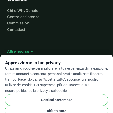
Chi è WhyDonate
Centro assistenza
Commissioni
Contattaci
expand_more
Altre risorse
Apprezziamo la tua privacy
Utilizziamo i cookie per migliorare la tua esperienza di navigazione,
fornire annunci o contenuti personalizzati e analizzare il nostro
arrow_drop_down
It
traffico. Facendo clic su "Accetta tutto", acconsenti al nostro
utilizzo dei cookie. Per saperne di più, dai un'occhiata al
★★★★★
4,9 / 5 basato su oltre 500 recensioni
nostro
politica sulla privacy e sui cookie
.
Gestisci preferenze
© 2012–2026
WhyDonate
Privacy e cookie
Rifiuta tutto