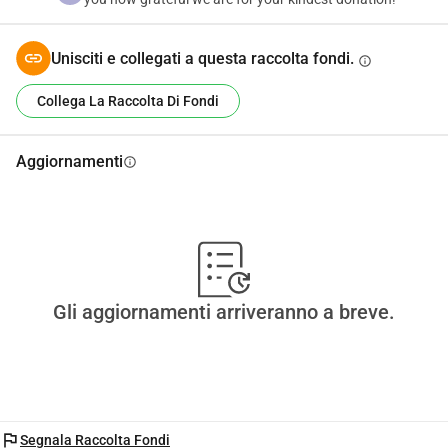
Unisciti e collegati a questa raccolta fondi.
info
Collega La Raccolta Di Fondi
Aggiornamenti
info
Gli aggiornamenti arriveranno a breve.
flag
Segnala Raccolta Fondi