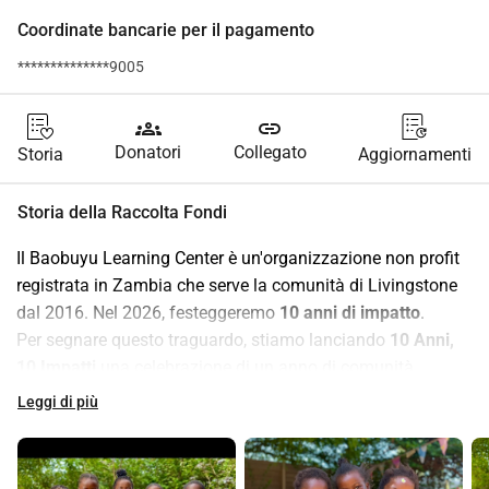
Coordinate bancarie per il pagamento
**************9005
groups
link
Donatori
Collegato
Storia
Aggiornamenti
Storia della Raccolta Fondi
Il Baobuyu Learning Center è un'organizzazione non profit 
registrata in Zambia che serve la comunità di Livingstone 
dal 2016. Nel 2026, festeggeremo 
10 anni di impatto
.
Per segnare questo traguardo, stiamo lanciando 
10 Anni, 
10 Impatti
 una celebrazione di un anno di comunità, 
partnership e restituzione.
Leggi di più
Da febbraio a novembre, metteremo in evidenza 
un 
progetto comunitario locale ogni mese
, lavorando insieme 
a partner che stanno facendo la differenza a Livingstone. 