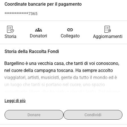
Coordinate bancarie per il pagamento
**************7365
groups
link
Donatori
Collegato
Storia
Aggiornamenti
Storia della Raccolta Fondi
Bargellino è una vecchia casa, che tanti di voi conoscono, 
nel cuore della campagna toscana. Ha sempre accolto 
viaggiatori, artisti, musicisti, gente da tutto il mondo ed è 
un luogo che tanti si portano nel cuore, uno spazio 
accogliente, libero che ha visto e vissuto tanto. Dal giugno 
scorso siamo tornati a vivere qui, con le nostre gemelle, e ci 
Leggi di più
piacerebbe tornare a far vivere questa casa, offrire uno 
spazio per poter condividere, per potersi incontrare, aiutarsi, 
Donare
Condividi
scambiare vissuti ed esperienze, ballare, ascoltare musica 