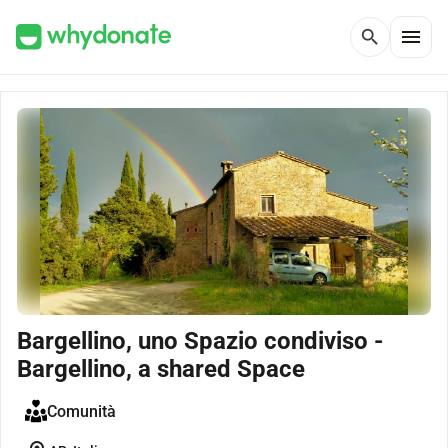
menu
search
Bargellino, uno Spazio condiviso -
Bargellino, a shared Space
Comunità