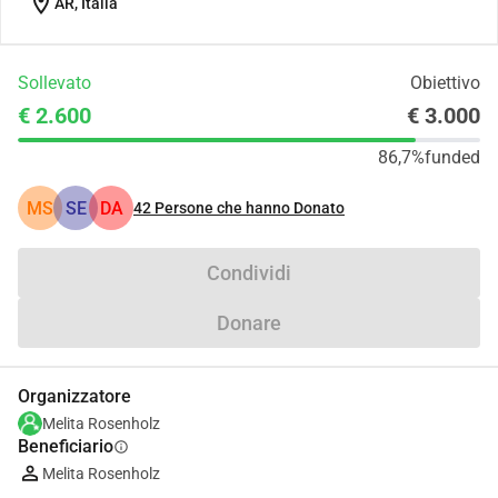
location_on
AR, Italia
Sollevato
Obiettivo
€ 2.600
€ 3.000
86,7%
funded
MS
SE
DA
42
Persone che hanno Donato
Condividi
Donare
Organizzatore
Melita Rosenholz
Beneficiario
info
Melita Rosenholz