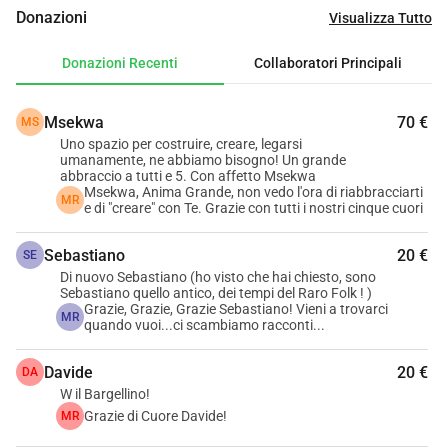
e accogliere generazioni diverse. Le idee sono tante: feste e 
Donazioni
Visualizza Tutto
attività per bambini, cerchi di donne, di madri e padri, 
concerti, attività sociali e culturali, attività di mutuo aiuto. 
Donazioni Recenti
Collaboratori Principali
Ci piacerebbe avere uno spazio adeguato per chi voglia 
praticare yoga, Tai Chi o semplicemente per incontrarsi, 
Msekwa
70 €
MS
leggere, progettare insieme, far nascere nuove cose. Uno 
Uno spazio per costruire, creare, legarsi
spazio in cui le famiglie possano incontrarsi con i propri 
umanamente, ne abbiamo bisogno! Un grande
figli e sostenersi, trovando modi creativi per supportarsi a 
abbraccio a tutti e 5. Con affetto Msekwa
Msekwa, Anima Grande, non vedo l'ora di riabbracciarti
vicenda. Crediamo che questo territorio abbia sempre più 
MR
e di "creare" con Te. Grazie con tutti i nostri cinque cuori
bisogno di spazi così, accoglienti, lontani da ideologie, 
dove ognun* possa esprimersi e confrontarsi, divertirsi e 
Sebastiano
20 €
SE
rivivere quel senso di “comunità” di cui abbiamo sempre 
Di nuovo Sebastiano (ho visto che hai chiesto, sono
Sebastiano quello antico, dei tempi del Raro Folk ! )
più bisogno. Luoghi in cui cultura, corpo e convivialità 
Grazie, Grazie, Grazie Sebastiano! Vieni a trovarci
MR
possano tornare ad essere centrali. Al piano terra c'è una 
quando vuoi...ci scambiamo racconti...
grande sala - che in passato è stata liuteria, poi laboratorio 
Davide
20 €
DA
di cuoio e ceramica, poi sala polivalente per feste, yoga, 
W il Bargellino!
gioco etc.- che oggi ha bisogno di qualche lavoretto per 
Grazie di Cuore Davide!
MR
tornare ad essere utilizzata: pittura delle pareti, 