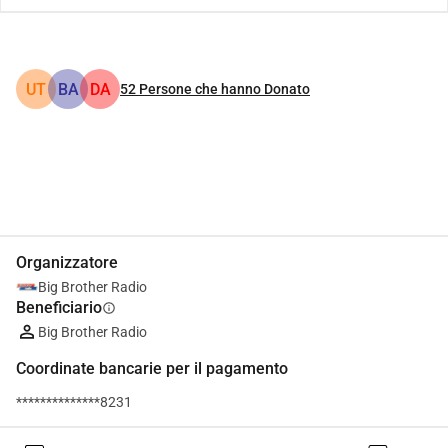
UT
BA
DA
52
Persone che hanno Donato
Condividi
Donare
Organizzatore
Big Brother Radio
Beneficiario
info
Big Brother Radio
Coordinate bancarie per il pagamento
**************8231