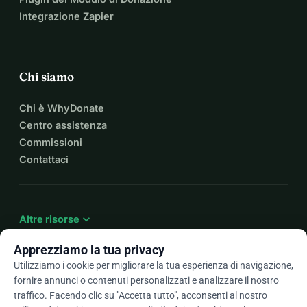
Integrazione Zapier
Chi siamo
Chi è WhyDonate
Centro assistenza
Commissioni
Contattaci
expand_more
Altre risorse
Apprezziamo la tua privacy
Utilizziamo i cookie per migliorare la tua esperienza di navigazione,
fornire annunci o contenuti personalizzati e analizzare il nostro
arrow_drop_down
It
traffico. Facendo clic su "Accetta tutto", acconsenti al nostro