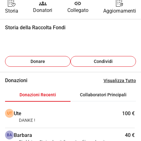
groups
link
Donatori
Collegato
Storia
Aggiornamenti
Storia della Raccolta Fondi
Donare
Condividi
Donazioni
Visualizza Tutto
Donazioni Recenti
Collaboratori Principali
Ute
100 €
UT
DANKE !
Barbara
40 €
BA