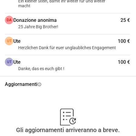
Ein kleiner Stein, damit ihr weiter für und weiter
macht
Donazione anonima
25 €
DA
25 Jahre Big Brother!
Ute
100 €
UT
Herzlichen Dank für euer unglaubliches Engagement
Ute
100 €
UT
Danke, das es euch gibt !
Aggiornamenti
info
Gli aggiornamenti arriveranno a breve.