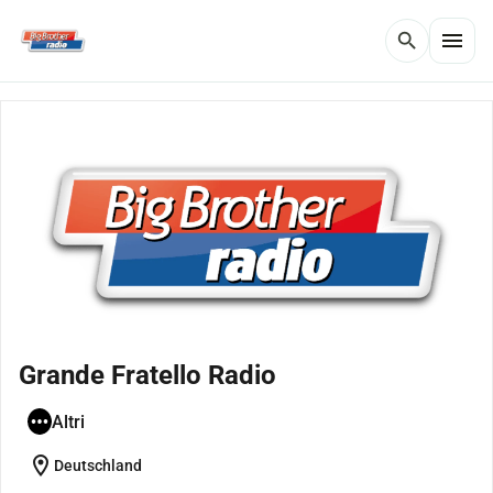
menu
search
Grande Fratello Radio
Altri
location_on
Deutschland