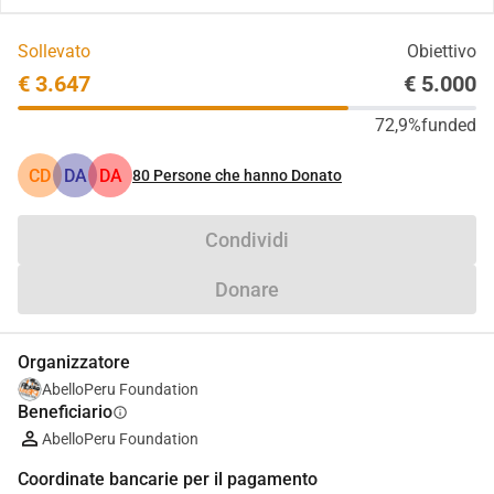
Sollevato
Obiettivo
€ 3.647
€ 5.000
72,9%
funded
CD
DA
DA
80
Persone che hanno Donato
Condividi
Donare
Organizzatore
AbelloPeru Foundation
Beneficiario
info
AbelloPeru Foundation
Coordinate bancarie per il pagamento