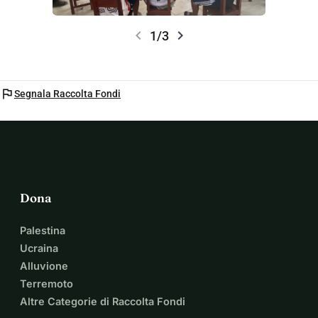
chevron_left
chevron_right
1/3
flag
Segnala Raccolta Fondi
Dona
Palestina
Ucraina
Alluvione
Terremoto
Altre Categorie di Raccolta Fondi