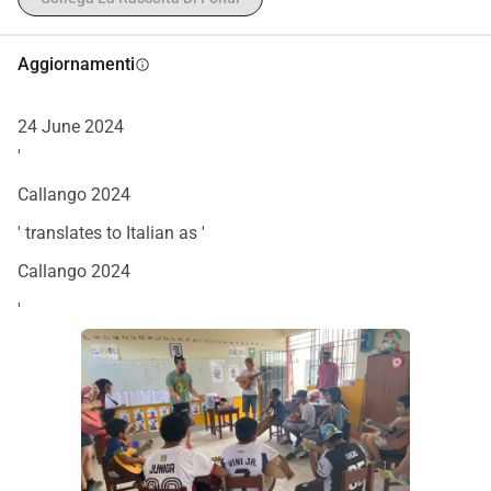
Aggiornamenti
info
24 June 2024
'
Callango 2024
' translates to Italian as '
Callango 2024
'