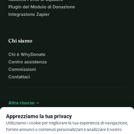
Plugin del Modulo di Donazione
Integrazione Zapier
Chi siamo
Chi è WhyDonate
Centro assistenza
Commissioni
Contattaci
expand_more
Altre risorse
Apprezziamo la tua privacy
Utilizziamo i cookie per migliorare la tua esperienza di navigazione,
fornire annunci o contenuti personalizzati e analizzare il nostro