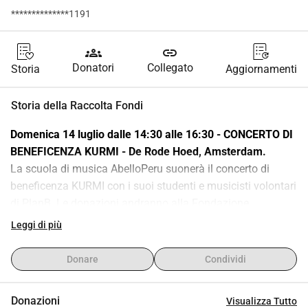
**************1191
groups
link
Donatori
Collegato
Storia
Aggiornamenti
Storia della Raccolta Fondi
Domenica 14 luglio dalle 14:30 alle 16:30 - CONCERTO DI 
BENEFICENZA KURMI - De Rode Hoed, Amsterdam.
La scuola di musica AbelloPeru suonerà il concerto di 
beneficenza KURMI con i suoi studenti e musicisti volontari 
di PlanB. Le donazioni andranno alla Fondazione 
AbelloPeru che organizza lezioni di musica gratuite nelle 
Leggi di più
aree svantaggiate dell'America del Sud.
KURMI è una parola in Quechua che significa Arcobaleno. 
Donare
Condividi
Per noi rappresenta il simbolo della connessione. La 
musica unisce giovani e anziani, indipendentemente dal 
Donazioni
Visualizza Tutto
background culturale o religioso. Ci sono studenti che 