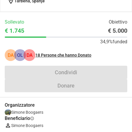
location_on
Tàrbena, Spanje
Sollevato
Obiettivo
€ 1.745
€ 5.000
34,9%
funded
DA
OL
DA
18
Persone che hanno Donato
Condividi
Donare
Organizzatore
Simone Boogaers
Beneficiario
info
Simone Boogaers