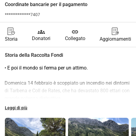
Coordinate bancarie per il pagamento
**************7407
groups
link
Donatori
Collegato
Storia
Aggiornamenti
Storia della Raccolta Fondi
• E poi il mondo si ferma per un attimo.
Domenica 14 febbraio è scoppiato un incendio nei dintorni 
di Tarbena e Coll de Rates, che ha devastato 800 ettari con 
grande potenza distruttiva.
 In questa zona il nostro amico Cesar ha il suo campo da 
Leggi di più
molti anni, dove coltiva, tra le altre cose, i suoi deliziosi 
pomodori. Oltre alle verdure, da anni fornisce l'olio 
extravergine di oliva pregiato del suo uliveto. Molti parenti e 