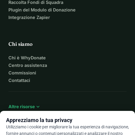
Raccolta Fondi di Squadra
Plugin del Modulo di Donazione
Integrazione Zapier
Chi siamo
Chi è WhyDonate
Centro assistenza
Commissioni
Contattaci
expand_more
Altre risorse
Apprezziamo la tua privacy
Utilizziamo i cookie per migliorare la tua esperienza di navigazione,
fornire annunci o contenuti personalizzati e analizzare il nostro