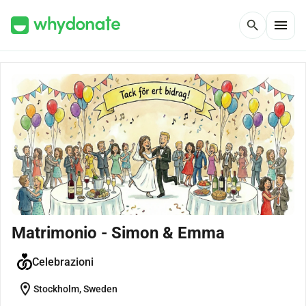
menu
search
Matrimonio - Simon & Emma
Celebrazioni
location_on
Stockholm, Sweden