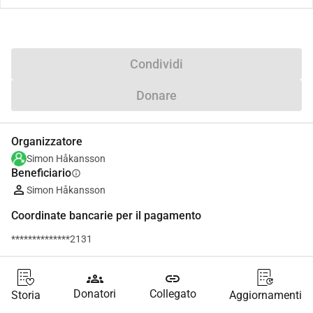
Condividi
Donare
Organizzatore
Simon Håkansson
Beneficiario
info
Simon Håkansson
Coordinate bancarie per il pagamento
**************2131
groups
link
Donatori
Collegato
Storia
Aggiornamenti