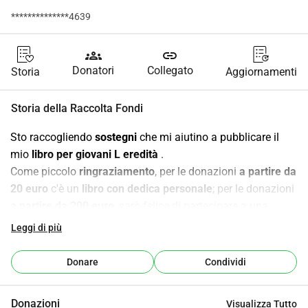
**************4639
groups
link
Donatori
Collegato
Storia
Aggiornamenti
Storia della Raccolta Fondi
Sto raccogliendo 
sostegni
 che mi aiutino a pubblicare il 
mio 
libro per giovani L eredità 
.
Come piccolo 
ringraziamento
, per le donazioni 
a partire da 
20 euro
 c'è un 
libro
con
dedica
personale
; per le donazioni 
a partire da
200
euro
, sarò felice di partecipare a una 
lettura
 e rispondere alle vostre 
domande
.
Leggi di più
Ci sono già 
promesse concrete
, in particolare una casa 
editrice ha suscitato il mio interesse, poiché intende 
Donare
Condividi
pubblicare il libro 
anche nel mercato anglofono come 
eBook
. Di seguito un estratto di una recensione editoriale.
Donazioni
Visualizza Tutto