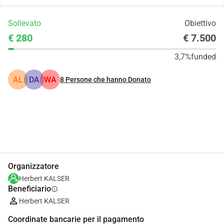
Sollevato
Obiettivo
€ 280
€ 7.500
3,7%
funded
AL
DA
WA
8
Persone che hanno Donato
Condividi
Donare
Organizzatore
Herbert KALSER
Beneficiario
info
Herbert KALSER
Coordinate bancarie per il pagamento