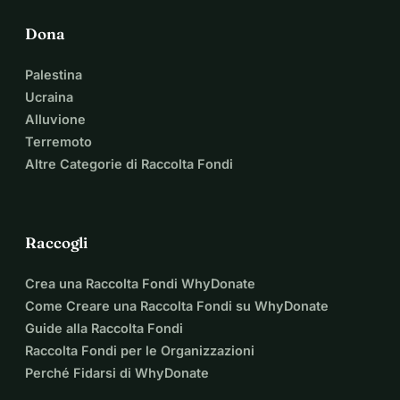
alla storia un ulteriore livello emotivo.
Lo stile di scrittura si distingue per descrizioni precise e 
Dona
atmosferiche e archi di tensione ben dosati. L'autore è abile 
nell'aumentare costantemente la suspense attraverso 
Palestina
allusioni mirate e informazioni sapientemente collocate, 
Ucraina
senza cadere nella ricerca di effetti sensazionalistici. I 
Alluvione
dialoghi appaiono naturali e contribuiscono alla 
Terremoto
caratterizzazione dei personaggi. In particolare, i 
Altre Categorie di Raccolta Fondi
monologhi interiori di Ben offrono profonde intuizioni nel 
suo mondo di pensieri e sentimenti, senza interrompere il 
flusso di lettura.
Raccogli
Crea una Raccolta Fondi WhyDonate
Come Creare una Raccolta Fondi su WhyDonate
Guide alla Raccolta Fondi
Raccolta Fondi per le Organizzazioni
Perché Fidarsi di WhyDonate