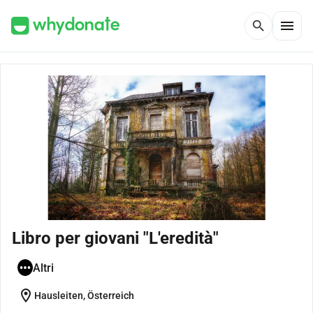
menu
search
Libro per giovani "L'eredità"
Altri
location_on
Hausleiten, Österreich