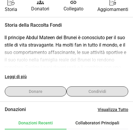
groups
link
Donatori
Collegato
Storia
Aggiornamenti
Storia della Raccolta Fondi
Il principe Abdul Mateen del Brunei è conosciuto per il suo 
stile di vita stravagante. Ha molti fan in tutto il mondo, e il 
suo comportamento affascinante, le sue attività sportive e 
il suo ruolo nella famiglia reale del Brunei lo rendono 
popolare. Svolge i suoi doveri reali e li combina con uno 
stile di vita moderno.
Leggi di più
Il suo desiderio è di creare un mondo migliore, ma ciò che 
desidera ardentemente è fare ciò che vuole, essere libero di 
Donare
Condividi
prendere le proprie decisioni e acquisire nuove esperienze. 
Gli piacerebbe incontrare persone da tutto il mondo e fare 
Donazioni
Visualizza Tutto
nuove amicizie. Tuttavia, questo richiede che si regga in 
piedi da solo senza fare affidamento sulla sua famiglia 
Donazioni Recenti
Collaboratori Principali
reale, poiché ciò non è consentito.