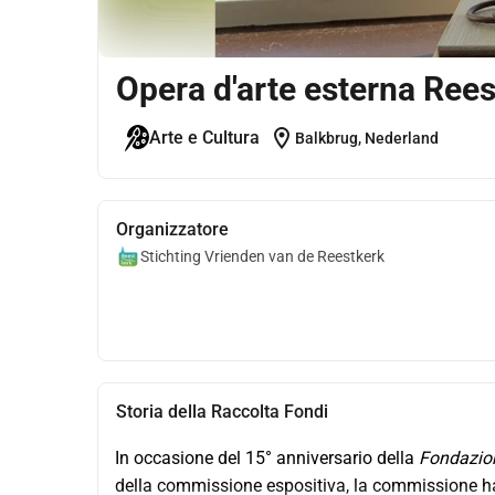
Opera d'arte esterna Ree
location_on
Arte e Cultura
Balkbrug, Nederland
Organizzatore
Stichting Vrienden van de Reestkerk
Storia della Raccolta Fondi
In occasione del 15° anniversario della 
Fondazion
della commissione espositiva, la commissione ha r