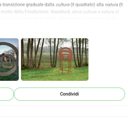
la transizione graduale dalla 
cultura
 (il quadrato) alla 
natura
 (il 
l motto della Fondazione: 
Reestkerk, dove cultura e natura si 
cessario un importo di 4000,-. Siete calorosamente invitati a 
uendo con una donazione una tantum.
zato dall'artista Peter Stechwey, che rappresenta il famoso 
artje'). Peter ha messo a disposizione quest'opera straordinaria 
a: 30x60cm). Ha recentemente esposto nella Reestkamer. Con 
e all'estrazione di questo dipinto unico!
mer
 ha come obiettivo quello di preservare la monumentale 
rnice della valle Reest. Questo viene realizzato anche 
rali, come concerti ed esposizioni.
Condividi
 chiesa con la valle Reest. 