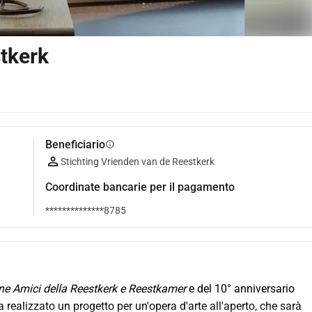
stkerk
Beneficiario
info
Stichting Vrienden van de Reestkerk
Coordinate bancarie per il pagamento
**************8785
e Amici della Reestkerk e Reestkamer
 e del 10° anniversario 
ealizzato un progetto per un'opera d'arte all'aperto, che sarà 