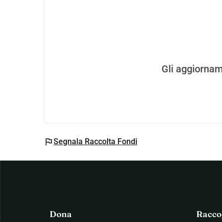
Gli aggiornam
flag
Segnala Raccolta Fondi
Dona
Racco