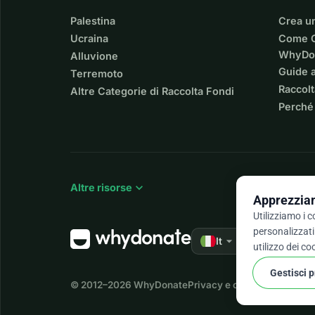
Palestina
Crea u
Ucraina
Come C
WhyDo
Alluvione
Guide a
Terremoto
Raccolt
Altre Categorie di Raccolta Fondi
Perché
expand_more
Altre risorse
Apprezziam
Utilizziamo i 
personalizzati 
arrow_drop_down
★★★★★
It
4,9 
utilizzo dei co
Gestisci 
© 2012–2026
WhyDonate
Privacy e cookie
Termini e c