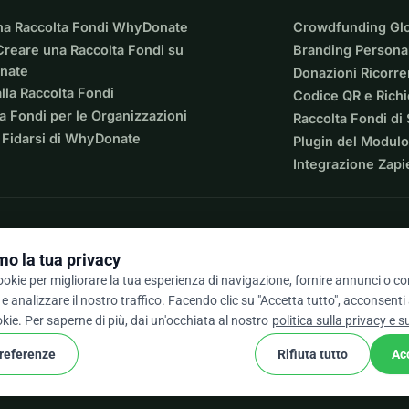
na Raccolta Fondi WhyDonate
Crowdfunding Gl
reare una Raccolta Fondi su
Branding Personal
nate
Donazioni Ricorre
lla Raccolta Fondi
Codice QR e Rich
a Fondi per le Organizzazioni
Raccolta Fondi di
 Fidarsi di WhyDonate
Plugin del Modulo
Integrazione Zapi
o la tua privacy
cookie per migliorare la tua esperienza di navigazione, fornire annunci o c
e analizzare il nostro traffico. Facendo clic su "Accetta tutto", acconsenti
/ 5 basato su oltre 500 recensioni
okie. Per saperne di più, dai un'occhiata al nostro
politica sulla privacy e s
preferenze
Rifiuta tutto
Ac
cookie
ondizioni
Impostazioni Cookie