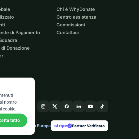
obale
Chi è WhyDonate
izzato
Centro assistenza
nti
Commissioni
ieste di Pagamento
Contattaci
 Squadra
 di Donazione
er
ontenuti
 al nostro
ui cookie
.
cetta tutto
stripe
Fatto in Europa
★
Partner Verificato
check