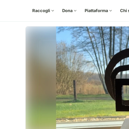
Raccogli
expand_more
Dona
expand_more
Piattaforma
expand_more
Chi 