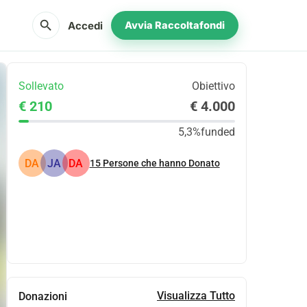
search
Accedi
Avvia Raccoltafondi
Sollevato
Obiettivo
€ 210
€ 4.000
5,3%
funded
DA
JA
DA
15
Persone che hanno Donato
Condividi
Donare
Visualizza Tutto
Donazioni