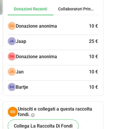
Donazioni Recenti
Collaboratori Principali
Donazione anonima
10 €
DA
Jaap
25 €
JA
Donazione anonima
10 €
DA
Jan
10 €
JA
Bartje
10 €
BA
Unisciti e collegati a questa raccolta
fondi.
info
Collega La Raccolta Di Fondi