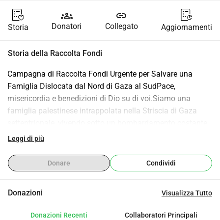
groups
link
Donatori
Collegato
Storia
Aggiornamenti
Storia della Raccolta Fondi
Campagna di Raccolta Fondi Urgente per Salvare una 
Famiglia Dislocata dal Nord di Gaza al SudPace, 
misericordia e benedizioni di Dio su di voi.Siamo una 
famiglia palestinese intrappolata nella Striscia di Gaza 
settentrionale, vivendo sotto un bombardamento costante 
e in pericolo negli ultimi giorni. Le forze di occupazione 
Leggi di più
israeliane hanno reso chiaro che chiunque rimanga nel 
nord di Gaza è a rischio di essere ucciso, senza 
Donare
Condividi
eccezioni.Siamo costretti a fuggire verso sud per salvare le 
nostre vite e quelle dei nostri figli, ma non abbiamo mezzi 
Donazioni
Visualizza Tutto
né denaro per muoverci o per garantire l'acqua, il cibo o un 
riparo necessari all'arrivo.Ci appelliamo ai vostri cuori 
Donazioni Recenti
Collaboratori Principali