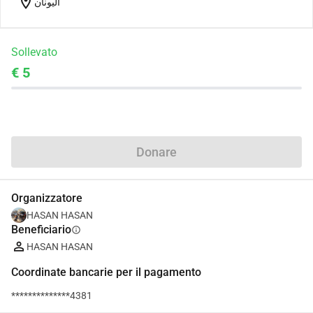
location_on
اليونان
Sollevato
€ 5
Condividi
Donare
Organizzatore
HASAN HASAN
Beneficiario
info
HASAN HASAN
Coordinate bancarie per il pagamento
**************4381