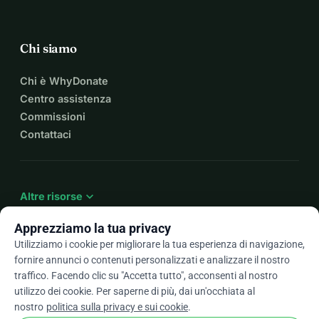
Chi siamo
Chi è WhyDonate
Centro assistenza
Commissioni
Contattaci
expand_more
Altre risorse
Apprezziamo la tua privacy
Utilizziamo i cookie per migliorare la tua esperienza di navigazione,
fornire annunci o contenuti personalizzati e analizzare il nostro
arrow_drop_down
It
traffico. Facendo clic su "Accetta tutto", acconsenti al nostro
utilizzo dei cookie. Per saperne di più, dai un'occhiata al
★★★★★
4,9 / 5 basato su oltre 500 recensioni
nostro
politica sulla privacy e sui cookie
.