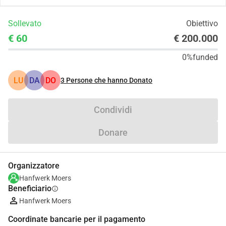
Sollevato
Obiettivo
€ 60
€ 200.000
0%
funded
LU
DA
DO
3
Persone che hanno Donato
Condividi
Donare
Organizzatore
Hanfwerk Moers
Beneficiario
info
Hanfwerk Moers
Coordinate bancarie per il pagamento