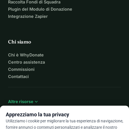
Raccolta Fondi di Squadra
Plugin del Modulo di Donazione
Integrazione Zapier
Chi siamo
Chi è WhyDonate
Centro assistenza
Commissioni
Contattaci
expand_more
Altre risorse
Apprezziamo la tua privacy
Utilizziamo i cookie per migliorare la tua esperienza di navigazione,
fornire annunci o contenuti personalizzati e analizzare il nostro