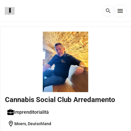
menu
search
Cannabis Social Club Arredamento
Imprenditorialità
location_on
Moers, Deutschland