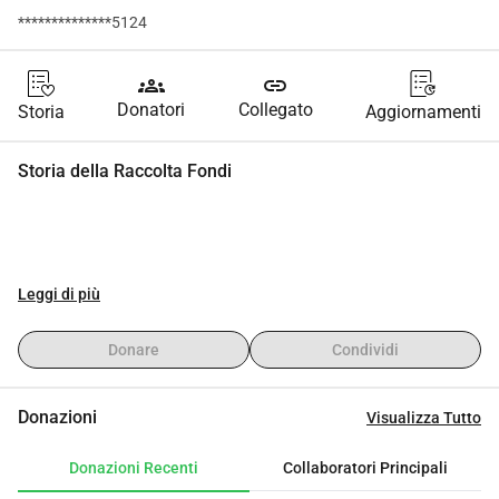
**************5124
groups
link
Donatori
Collegato
Storia
Aggiornamenti
Storia della Raccolta Fondi
Leggi di più
Donare
Condividi
Donazioni
Visualizza Tutto
Donazioni Recenti
Collaboratori Principali