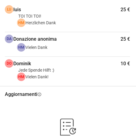
luis
25 €
LU
TOI TOI TOI!
Herzlichen Dank
HM
Donazione anonima
25 €
DA
Vielen Dank
HM
Dominik
10 €
DO
Jede Spende Hilft :)
Vielen Dank!
HM
Aggiornamenti
info