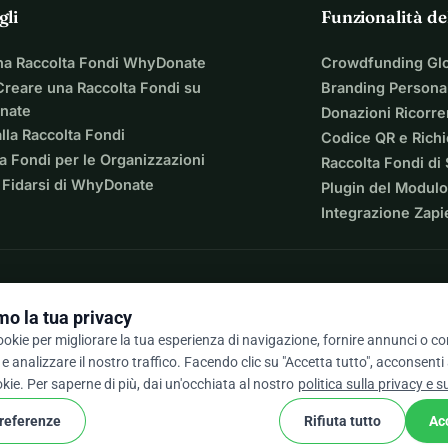
gli
Funzionalità de
stenuta dal nostro settore, dalle altre associazioni feline, 
na Raccolta Fondi WhyDonate
Crowdfunding Gl
reare una Raccolta Fondi su
Branding Personal
nate
Donazioni Ricorre
lla Raccolta Fondi
Codice QR e Rich
a Fondi per le Organizzazioni
Raccolta Fondi di
 Fidarsi di WhyDonate
Plugin del Modulo
Integrazione Zapi
o la tua privacy
cookie per migliorare la tua esperienza di navigazione, fornire annunci o c
e analizzare il nostro traffico. Facendo clic su "Accetta tutto", acconsenti
/ 5 basato su oltre 500 recensioni
okie. Per saperne di più, dai un'occhiata al nostro
politica sulla privacy e s
preferenze
Rifiuta tutto
Ac
cookie
ondizioni
Impostazioni Cookie