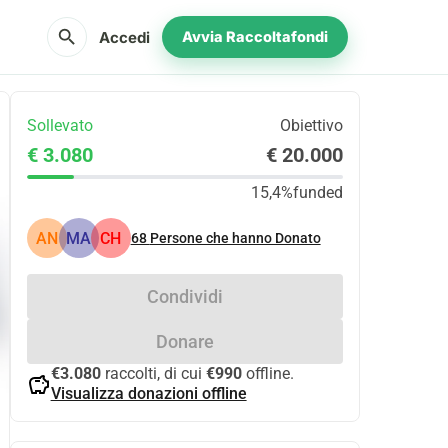
search
Accedi
Avvia Raccoltafondi
Sollevato
Obiettivo
€ 3.080
€ 20.000
15,4%
funded
AN
MA
CH
68
Persone che hanno Donato
Condividi
Donare
€3.080
raccolti, di cui
€990
offline.
savings
Visualizza donazioni offline