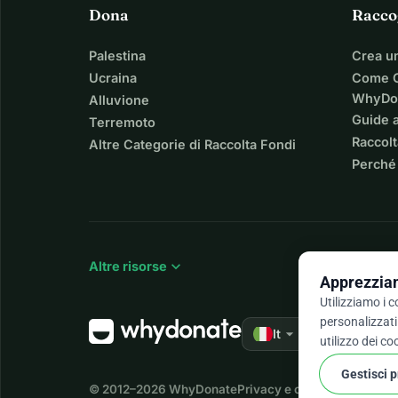
amministrazione pubblica.
Dona
Racco
Ci auguriamo che questa azione sarà ampiamente so
dagli allevatori e dagli appassionati.
Palestina
Crea u
```
Ucraina
Come C
WhyDo
Alluvione
Guide a
Terremoto
Raccolt
Altre Categorie di Raccolta Fondi
Perché
expand_more
Altre risorse
Apprezziam
Utilizziamo i 
personalizzati 
arrow_drop_down
★★★★★
It
4,9 
utilizzo dei co
Gestisci 
© 2012–2026
WhyDonate
Privacy e cookie
Termini e c