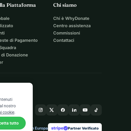
lla Piattaforma
Chi siamo
obale
Chi è WhyDonate
izzato
Centro assistenza
nti
Commissioni
ieste di Pagamento
Contattaci
 Squadra
 di Donazione
er
ontenuti
 al nostro
ui cookie
.
cetta tutto
stripe
Fatto in Europa
★
Partner Verificato
check