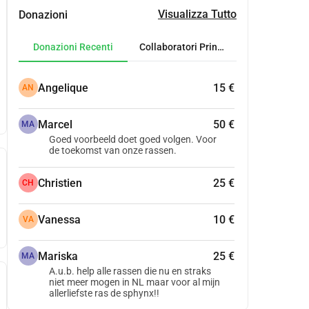
Visualizza Tutto
Donazioni
Donazioni Recenti
Collaboratori Principali
Angelique
15 €
AN
Marcel
50 €
MA
Goed voorbeeld doet goed volgen. Voor
de toekomst van onze rassen.
Christien
25 €
CH
Vanessa
10 €
VA
Mariska
25 €
MA
A.u.b. help alle rassen die nu en straks
niet meer mogen in NL maar voor al mijn
allerliefste ras de sphynx!!