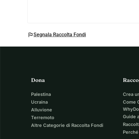
Come Puoi Aiutare:
Invitiamo tutti a far parte di questo straordinario 
obiettivo e sostenere Phoenix4kids. Che si tratti d
flag
Segnala Raccolta Fondi
semplicemente creare consapevolezza, ogni cont
Insieme possiamo fare la differenza. Unisciti a no
di questi bambini. Insieme siamo forti!
Dona
Racco
Palestina
Crea u
Ucraina
Come C
WhyDo
Alluvione
Guide a
Terremoto
Raccolt
Altre Categorie di Raccolta Fondi
Perché