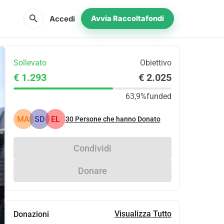
search
Accedi
Avvia Raccoltafondi
Sollevato
Obiettivo
€ 1.293
€ 2.025
63,9%
funded
MA
SD
EL
30
Persone che hanno Donato
Condividi
Donare
Visualizza Tutto
Donazioni