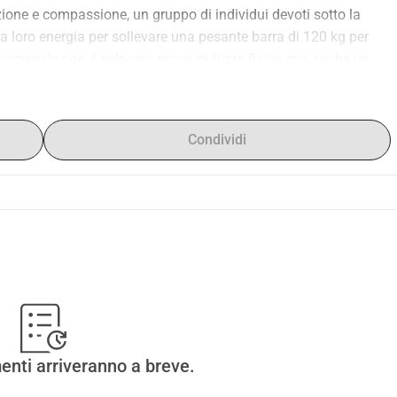
zione e compassione, un gruppo di individui devoti sotto la 
 loro energia per sollevare una pesante barra di 120 kg per 
fenomenale non è solo una prova di forza fisica, ma anche un 
 buona causa Phoenix4kids.
Condividi
-profit, che si basa completamente su volontari, generosi 
lice quanto potente: migliorare la vita dei bambini con una 
ni che hanno bisogno di un aiuto, indipendentemente dalla 
tretta fratellanza con un obiettivo comune: promuovere il 
ri volontari si impegnano in modo disinteressato, guidati dal 
enti arriveranno a breve.