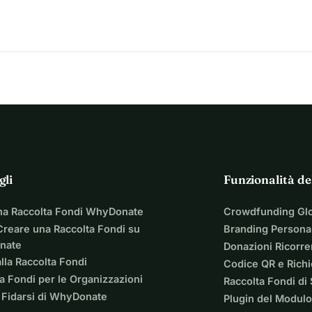
sforzo. Il tuo supporto è cruciale per raggiungere il nostro 
i condividere i nostri sforzi, fare una donazione, o 
ributo conta.
i mentre portiamo questo pesante fardello per alleviare il peso 
gli
Funzionalità de
na Raccolta Fondi WhyDonate
Crowdfunding Gl
reare una Raccolta Fondi su
Branding Personal
nate
Donazioni Ricorre
lla Raccolta Fondi
Codice QR e Rich
a Fondi per le Organizzazioni
Raccolta Fondi di
 Fidarsi di WhyDonate
Plugin del Modulo