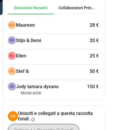
Donazioni Recenti
Collaboratori Principali
Maureen
28 €
MA
Stijn & Demi
20 €
SD
Ellen
25 €
EL
Stef &
50 €
S&
Jody tamara dyvano
150 €
JD
Mooie actie
Unisciti e collegati a questa raccolta
fondi.
info