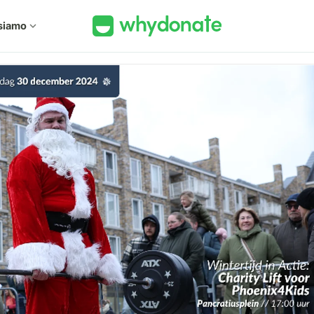
siamo
expand_more