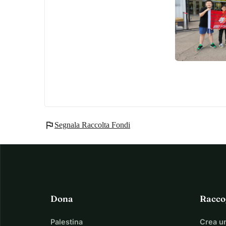
flag
Segnala Raccolta Fondi
Dona
Racco
Palestina
Crea u