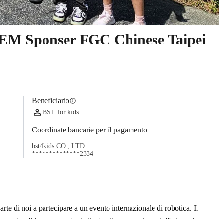
STEM Sponser FGC Chinese Taipei
Beneficiario
info
BST for kids
Coordinate bancarie per il pagamento
bst4kids CO., LTD.
**************2334
arte di noi a partecipare a un evento internazionale di robotica. Il 