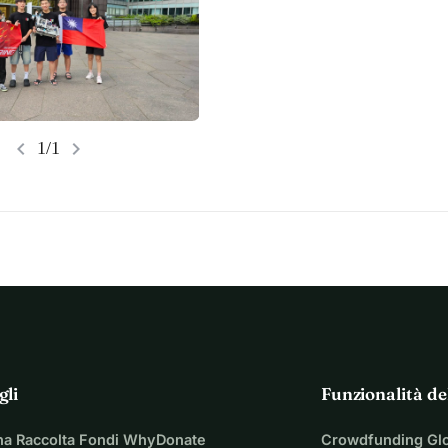
chevron_left
chevron_right
1/1
gli
Funzionalità de
na Raccolta Fondi WhyDonate
Crowdfunding Gl