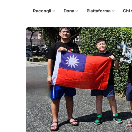
Raccogli
expand_more
Dona
expand_more
Piattaforma
expand_more
Chi 