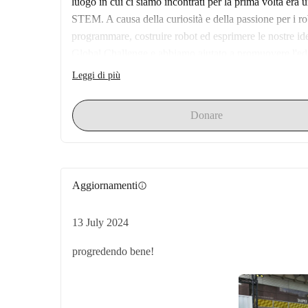
luogo in cui ci siamo incontrati per la prima volta era
STEM. A causa della curiosità e della passione per i 
programmare, costruire robot ed esprimere le nostre idee
Global Challenge e abbiamo aiutato a promuovere l'educ
quindi vogliamo coinvolgere più persone in questo inte
Leggi di più
Donare
Aggiornamenti
info
13 July 2024
progredendo bene!