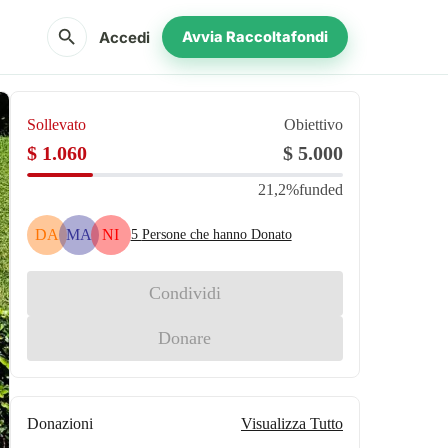
search
Accedi
Avvia Raccoltafondi
Sollevato
Obiettivo
$ 1.060
$ 5.000
21,2%
funded
DA
MA
NI
5
Persone che hanno Donato
Condividi
Donare
Donazioni
Visualizza Tutto