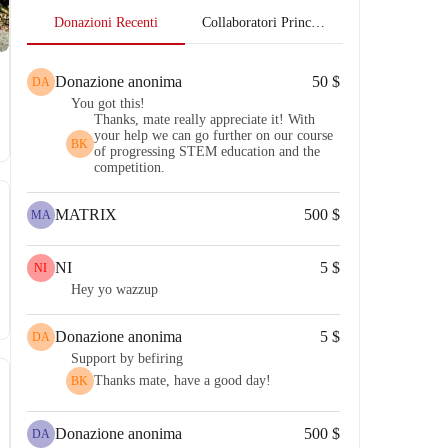
Donazioni Recenti
Collaboratori Principali
Donazione anonima
50 $
DA
You got this!
Thanks, mate really appreciate it! With
your help we can go further on our course
BK
of progressing STEM education and the
competition.
MATRIX
500 $
MA
NI
5 $
NI
Hey yo wazzup
Donazione anonima
5 $
DA
Support by befiring
Thanks mate, have a good day!
BK
Donazione anonima
500 $
DA