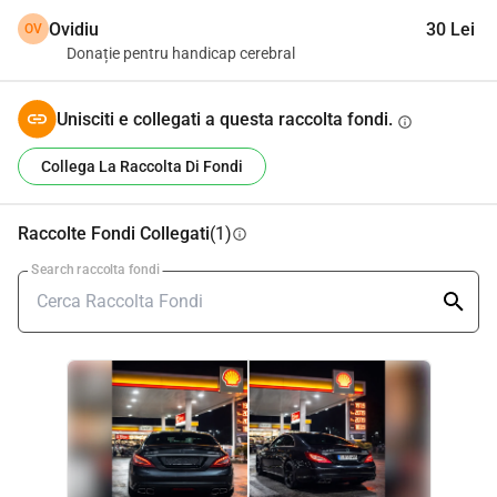
Ovidiu
30 Lei
OV
Donație pentru handicap cerebral
Unisciti e collegati a questa raccolta fondi.
info
Collega La Raccolta Di Fondi
Raccolte Fondi Collegati
(1)
info
Search raccolta fondi