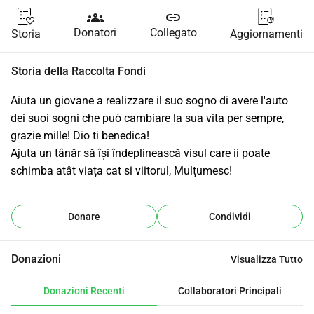
groups
link
Donatori
Collegato
Storia
Aggiornamenti
Storia della Raccolta Fondi
Aiuta un giovane a realizzare il suo sogno di avere l'auto 
dei suoi sogni che può cambiare la sua vita per sempre, 
grazie mille! Dio ti benedica!
Ajuta un tânăr să își îndeplinească visul care ii poate 
schimba atât viața cat si viitorul, Mulțumesc!
Donare
Condividi
Donazioni
Visualizza Tutto
Donazioni Recenti
Collaboratori Principali