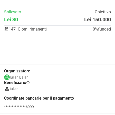
Sollevato
Obiettivo
Lei 30
Lei 150.000
147
Giorni rimanenti
0%
funded
Condividi
Donare
Organizzatore
Iulian Balan
Beneficiario
info
Iulian
Coordinate bancarie per il pagamento
**************6999