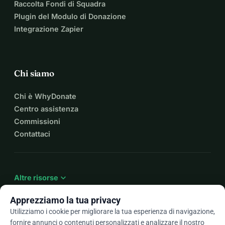
Raccolta Fondi di Squadra
Plugin del Modulo di Donazione
Integrazione Zapier
Chi siamo
Chi è WhyDonate
Centro assistenza
Commissioni
Contattaci
expand_more
Altre risorse
Apprezziamo la tua privacy
Utilizziamo i cookie per migliorare la tua esperienza di navigazione,
fornire annunci o contenuti personalizzati e analizzare il nostro