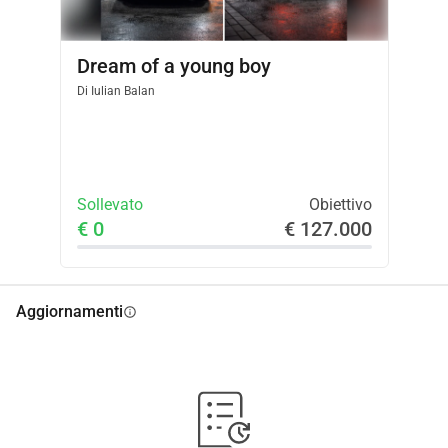
Dream of a young boy
Di
Iulian Balan
Sollevato
Obiettivo
€ 0
€ 127.000
Aggiornamenti
info