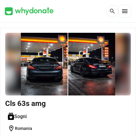
menu
search
Cls 63s amg
Sogni
location_on
Romania