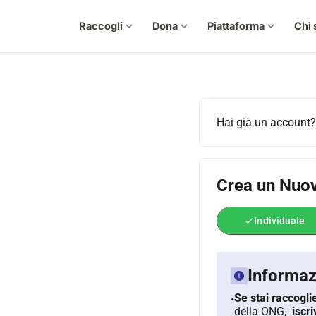
Raccogli
expand_more
Dona
expand_more
Piattaforma
expand_more
Chi 
Hai già un account?
Crea un Nuo
Individuale
check
Informaz
Se stai raccogl
•
della ONG,
iscr