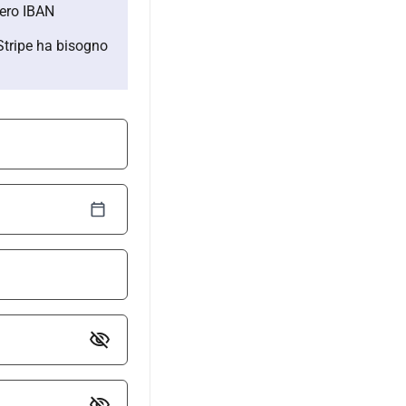
umero IBAN
 Stripe ha bisogno
visibility_off
visibility_off