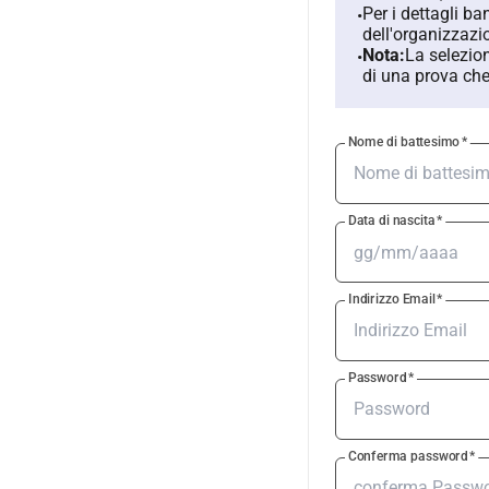
Per i dettagli ba
•
dell'organizzazi
Nota:
La selezion
•
di una prova che
Nome di battesimo
*
Data di nascita
*
Indirizzo Email
*
Password
*
Conferma password
*