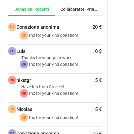
Donazioni Recenti
Collaboratori Principali
Donazione anonima
20 €
DA
Thx for your kind donation!
RR
Luis
10 $
LU
Thanks for your great work
Thx for your kind donation!
RR
nikstgr
5 €
NI
Have fun from Greece!!
Thx for your kind donation!
RR
Nicolas
5 €
NI
Thx for your kind donation!
RR
Donazione anonima
15 €
DA