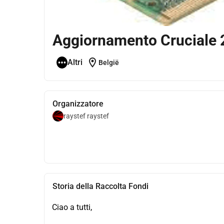
Aggiornamento Cruciale 
location_on
Altri
België
Organizzatore
raystef raystef
Storia della Raccolta Fondi
Ciao a tutti,