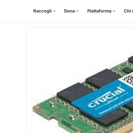
Raccogli
expand_more
Dona
expand_more
Piattaforma
expand_more
Chi 