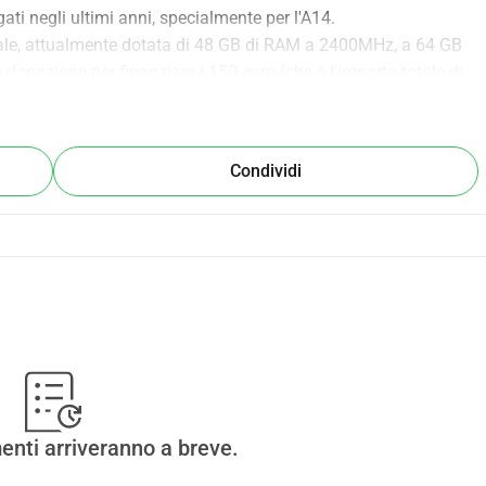
ti negli ultimi anni, specialmente per l'A14.
ale, attualmente dotata di 48 GB di RAM a 2400MHz, a 64 GB 
nazione per finanziare i 150 euro (che è l'importo totale di 
/whydonate.com/en/fundraising/crucial-2x-32gb-ram-upgrade
Condividi
amazon.nl/Crucial-3200MHz-2933MHz-Geheugen-
C3%91&keywords=ddr4%2B32gb%2B3200&s=electronics&
 lo sforzo che metto in tutte queste rom, che faccio... 
qui: https://www.paypal.com/paypalme/raystef66
e su 0 eurouro
enti arriveranno a breve.