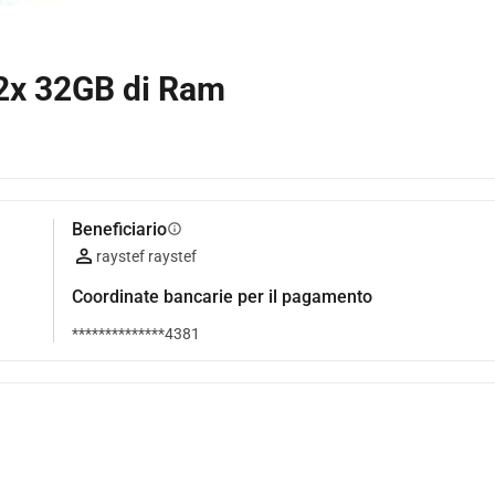
2x 32GB di Ram
Beneficiario
info
raystef raystef
Coordinate bancarie per il pagamento
**************4381