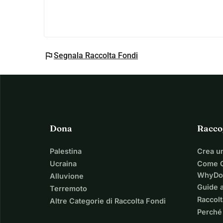
flag
Segnala Raccolta Fondi
Dona
Racco
Palestina
Crea u
Ucraina
Come C
WhyDo
Alluvione
Guide a
Terremoto
Raccolt
Altre Categorie di Raccolta Fondi
Perché