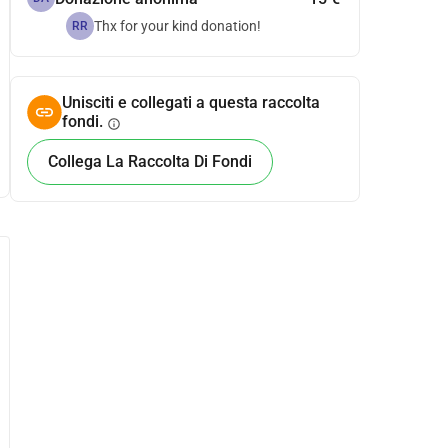
Thx for your kind donation!
RR
Unisciti e collegati a questa raccolta
fondi.
info
Collega La Raccolta Di Fondi