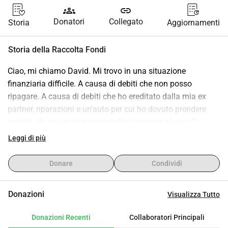
groups
link
Donatori
Collegato
Storia
Aggiornamenti
Storia della Raccolta Fondi
Ciao, mi chiamo David. Mi trovo in una situazione 
finanziaria difficile. A causa di debiti che non posso 
ripagare. A causa di debiti che ho ereditato dalla mia ex 
partner, riparazioni e un'auto per cui ho dovuto prendere 
prestiti. Ho una nuova meravigliosa partner e i suoi 2 
fantastici bambini che finalmente sono la famiglia che ho 
Leggi di più
sempre desiderato. Non voglio perderli. Pago gli alimenti e 
le rate dei prestiti non mi lasciano abbastanza soldi per 
Donare
Condividi
pagare tutte le bollette o per vivere una vita normale con la 
mia nuova famiglia. Pertanto, vorrei chiedere donazioni. Sì, 
Donazioni
Visualizza Tutto
so che ho una parte di responsabilità nella mia situazione e 
ci sono progetti più importanti che hanno bisogno di soldi. 
Donazioni Recenti
Collaboratori Principali
Ma non conosco altra via se non chiedere aiuto a voi. 