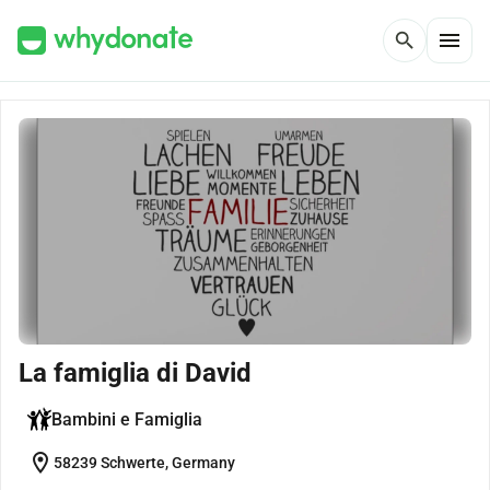
menu
search
La famiglia di David
Bambini e Famiglia
location_on
58239 Schwerte, Germany