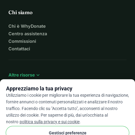
Chi siamo
Chi è WhyDonate
Centro assistenza
Commissioni
Contattaci
expand_more
Altre risorse
Apprezziamo la tua privacy
Utilizziamo i cookie per migliorare la tua esperienza di navigazione,
fornire annunci o contenuti personalizzati e analizzare il nostro
arrow_drop_down
It
traffico. Facendo clic su "Accetta tutto", acconsenti al nostro
utilizzo dei cookie. Per saperne di più, dai un'occhiata al
★★★★★
4,9 / 5 basato su oltre 500 recensioni
nostro
politica sulla privacy e sui cookie
.
Gestisci preferenze