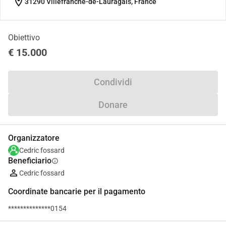
location_on
31290 Villefranche-de-Lauragais, France
Obiettivo
€ 15.000
Condividi
Donare
Organizzatore
Cedric fossard
Beneficiario
info
Cedric fossard
Coordinate bancarie per il pagamento
**************0154