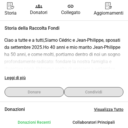
groups
link
Donatori
Collegato
Storia
Aggiornamenti
Storia della Raccolta Fondi
Ciao a tutte e a tutti,Siamo Cédric e Jean-Philippe, sposati 
da settembre 2025.Ho 40 anni e mio marito Jean-Philippe 
ha 50 anni, e come molti, portiamo dentro di noi un sogno 
profondamente radicato: fondare la nostra famiglia e 
diventare papà.Abbiamo scelto di sposarci a settembre 
2025 non solo per amore, ma anche per motivi 
Leggi di più
amministrativi legati al nostro progetto di genitorialità, con 
un desiderio che ci sta particolarmente a cuore: che tutti e 
Donare
Condividi
tre, compreso il nostro futuro bambino, possiamo portare lo 
stesso nome e formare pienamente una sola e unica 
Donazioni
Visualizza Tutto
famiglia.Da diversi anni, riflettiamo, ci informiamo, 
procediamo passo dopo passo per concretizzare questo 
Donazioni Recenti
Collaboratori Principali
progetto di vita così caro ai nostri cuori.Il nostro progetto di 