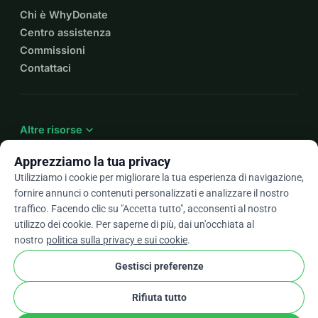
Chi è WhyDonate
Centro assistenza
Commissioni
Contattaci
expand_more
Altre risorse
Apprezziamo la tua privacy
Utilizziamo i cookie per migliorare la tua esperienza di navigazione,
fornire annunci o contenuti personalizzati e analizzare il nostro
arrow_drop_down
It
traffico. Facendo clic su "Accetta tutto", acconsenti al nostro
utilizzo dei cookie. Per saperne di più, dai un'occhiata al
★★★★★
4,9 / 5 basato su oltre 500 recensioni
nostro
politica sulla privacy e sui cookie
.
Gestisci preferenze
© 2012–2026
WhyDonate
Privacy e cookie
Rifiuta tutto
cookie
Termini e condizioni
Impostazioni Cookie