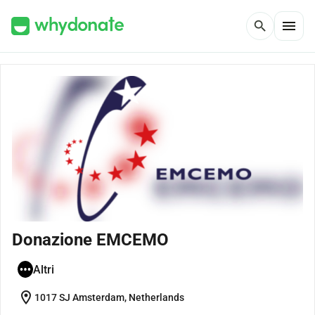
menu
search
Donazione EMCEMO
Altri
location_on
1017 SJ Amsterdam, Netherlands