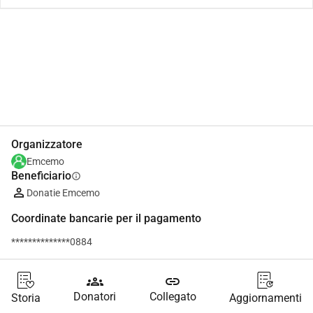
Condividi
Donare
Organizzatore
Emcemo
Beneficiario
info
Donatie Emcemo
Coordinate bancarie per il pagamento
**************0884
groups
link
Donatori
Collegato
Storia
Aggiornamenti