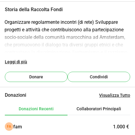
Storia della Raccolta Fondi
Organizzare regolarmente incontri (di rete) Sviluppare 
progetti e attività che contribuiscono alla partecipazione 
socio-sociale della comunità marocchina ad Amsterdam, 
che promuovono il dialogo tra diversi gruppi etnici e che 
contrastano la discriminazione, l'estremismo e il razzismo 
Fornire aiuto e consulenza ai marocchini ad Amsterdam 
Leggi di più
Organizzare dibattiti Fornire informazioni (di base) e 
competenze a auto-organizzazioni, governo locale, stampa 
Donare
Condividi
e pubblico
Donazioni
Visualizza Tutto
Donazioni Recenti
Collaboratori Principali
fam
1.000 €
FA