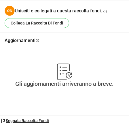
Unisciti e collegati a questa raccolta fondi.
info
Collega La Raccolta Di Fondi
Aggiornamenti
info
Gli aggiornamenti arriveranno a breve.
flag
Segnala Raccolta Fondi