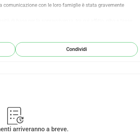
a comunicazione con le loro famiglie è stata gravemente 
ità di base per la sopravvivenza, tra cui affitto, cibo e tasse 
o di perdere i loro visti da studente e di essere deportati in 
ppongono attivamente una situazione che mette in pericolo la 
Condividi
 un aiuto immediato e trasparente agli studenti bloccati.
 lo stato di studente e il bisogno finanziario critico di ogni 
i.
tizzati per gli studenti che affrontano un'immediata sfratto o 
uiti equamente tra gli altri richiedenti verificati.
arà allocato rigorosamente per le necessità di sopravvivenza 
e) in Europa.
e e famiglie. Il vostro supporto sia attraverso una donazione che 
cora di salvezza in questo momento. Grazie per essere al loro 
enti arriveranno a breve.