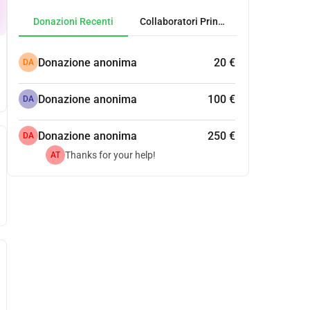
Donazioni Recenti
Collaboratori Principali
Donazione anonima
20 €
DA
Donazione anonima
100 €
DA
Donazione anonima
250 €
DA
Thanks for your help!
AT