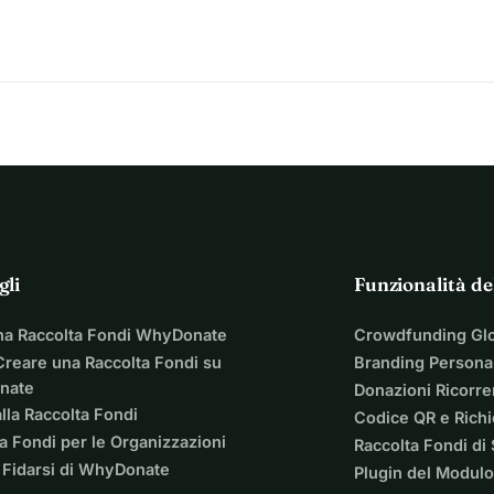
a 'Città' quando si effettua una donazione, poiché il gateway di 
ne.
kkie.me/pay/2ne0ja5i9kcoqj1pv621
gli
Funzionalità de
na Raccolta Fondi WhyDonate
Crowdfunding Gl
reare una Raccolta Fondi su
Branding Personal
nate
Donazioni Ricorre
lla Raccolta Fondi
Codice QR e Rich
a Fondi per le Organizzazioni
Raccolta Fondi di
 Fidarsi di WhyDonate
Plugin del Modulo