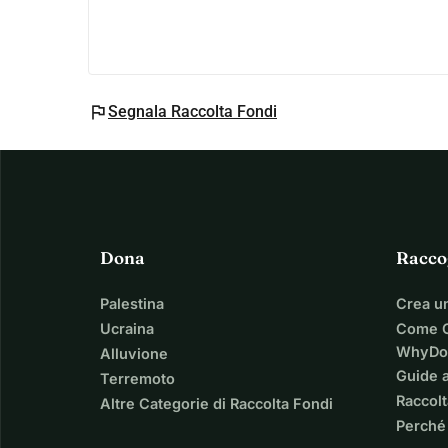
Nota: Si prega di assicurarsi di inserire la propri
pagamento lo richiede per elaborare la transazio
Oppure
Supporta gli studenti tramite TIkkie: https://ti
flag
Segnala Raccolta Fondi
Dona
Racco
Palestina
Crea u
Ucraina
Come C
WhyDo
Alluvione
Guide a
Terremoto
Raccolt
Altre Categorie di Raccolta Fondi
Perché