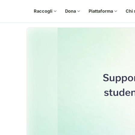
Raccogli
expand_more
Dona
expand_more
Piattaforma
expand_more
Chi 