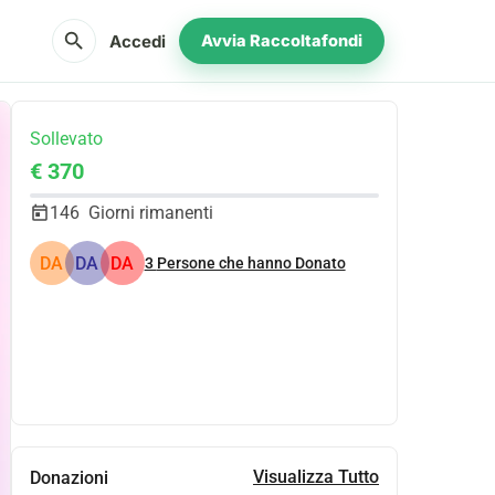
search
Accedi
Avvia Raccoltafondi
Sollevato
€ 370
146
Giorni rimanenti
DA
DA
DA
3
Persone che hanno Donato
Condividi
Donare
Visualizza Tutto
Donazioni