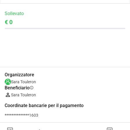
Sollevato
€ 0
Condividi
Donare
Organizzatore
Sara Touleron
Beneficiario
info
Sara Touleron
Coordinate bancarie per il pagamento
**************1603