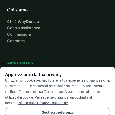
Chi siamo
Chi è WhyDonate
Centro assistenza
Commissioni
Contattaci
expand_more
Altre risorse
Apprezziamo la tua privacy
Utilizziamo i cookie per migliorare la tua esperienza di navigazione,
fornire annunci o contenuti personalizzati e analizzare il nostro
arrow_drop_down
It
traffico. Facendo clic su "Accetta tutto", acconsenti al nostro
utilizzo dei cookie. Per saperne di più, dai un'occhiata al
★★★★★
4,9 / 5 basato su oltre 500 recensioni
nostro
politica sulla privacy e sui cookie
.
Gestisci preferenze