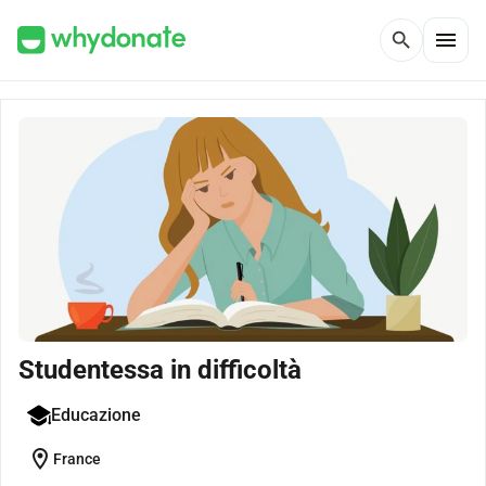
menu
search
Studentessa in difficoltà
Educazione
location_on
France