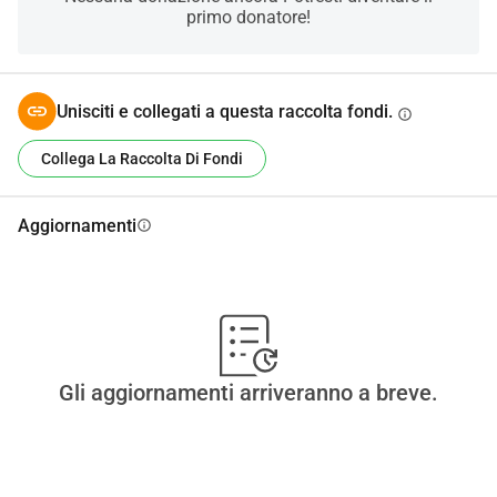
grazie a voi <3
primo donatore!
Unisciti e collegati a questa raccolta fondi.
info
Collega La Raccolta Di Fondi
Aggiornamenti
info
Gli aggiornamenti arriveranno a breve.