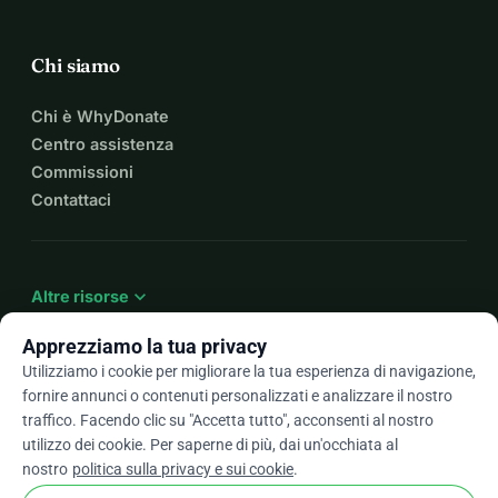
Chi siamo
Chi è WhyDonate
Centro assistenza
Commissioni
Contattaci
expand_more
Altre risorse
Apprezziamo la tua privacy
Utilizziamo i cookie per migliorare la tua esperienza di navigazione,
fornire annunci o contenuti personalizzati e analizzare il nostro
arrow_drop_down
It
traffico. Facendo clic su "Accetta tutto", acconsenti al nostro
utilizzo dei cookie. Per saperne di più, dai un'occhiata al
★★★★★
4,9 / 5 basato su oltre 500 recensioni
nostro
politica sulla privacy e sui cookie
.