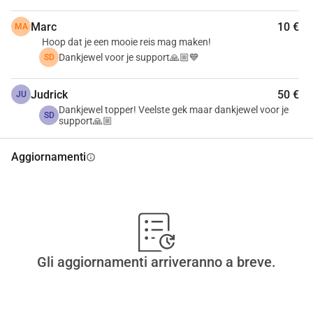
Marc
10 €
MA
Hoop dat je een mooie reis mag maken!
Dankjewel voor je support🙏🏼💙
SD
Judrick
50 €
JU
Dankjewel topper! Veelste gek maar dankjewel voor je
SD
support🙏🏼
Aggiornamenti
info
Gli aggiornamenti arriveranno a breve.