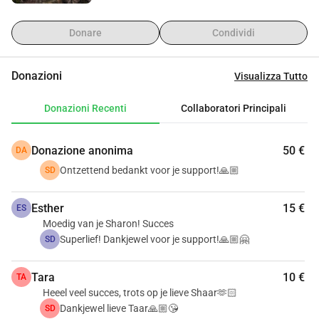
Donare
Condividi
Donazioni
Visualizza Tutto
Donazioni Recenti
Collaboratori Principali
Donazione anonima
50 €
DA
Ontzettend bedankt voor je support!🙏🏼
SD
Esther
15 €
ES
Moedig van je Sharon! Succes
Superlief! Dankjewel voor je support!🙏🏼🤗
SD
Tara
10 €
TA
Heeel veel succes, trots op je lieve Shaar🫶🏻
Dankjewel lieve Taar🙏🏼😘
SD