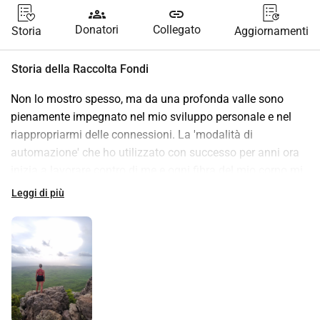
groups
link
Donatori
Collegato
Storia
Aggiornamenti
Storia della Raccolta Fondi
Non lo mostro spesso, ma da una profonda valle sono 
pienamente impegnato nel mio sviluppo personale e nel 
riappropriarmi delle connessioni. La 'modalità di 
automazione' che ho utilizzato con successo per anni ora 
inizia a lavorare contro di me e ogni fibra del mio corpo mi 
dice che devo intraprendere questo viaggio.
Leggi di più
Allo stesso tempo, questo coincide con il processo di 
apprendimento per chiedere aiuto e la consapevolezza che 
non devo fare tutto da solo. Ogni piccola donazione è 
benvenuta! (E sì, mi sento molto a disagio. Ma proprio lì 
risiede la crescita🫶 ) Per tutte le informazioni sul viaggio, 
visita www.freezeyourmind.nl