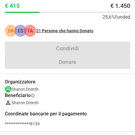
€ 415
€ 1.450
28,6%
funded
DA
ES
TA
21
Persone che hanno Donato
Condividi
Donare
Organizzatore
Sharon Drenth
Beneficiario
info
Sharon Drenth
Coordinate bancarie per il pagamento
**************8139