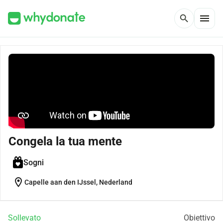
menu
search
Congela la tua mente
Sogni
location_on
Capelle aan den IJssel, Nederland
Sollevato
Obiettivo