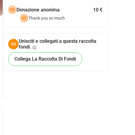
Donazione anonima
10 €
DA
Thank you so much
AV
Unisciti e collegati a questa raccolta
fondi.
info
Collega La Raccolta Di Fondi