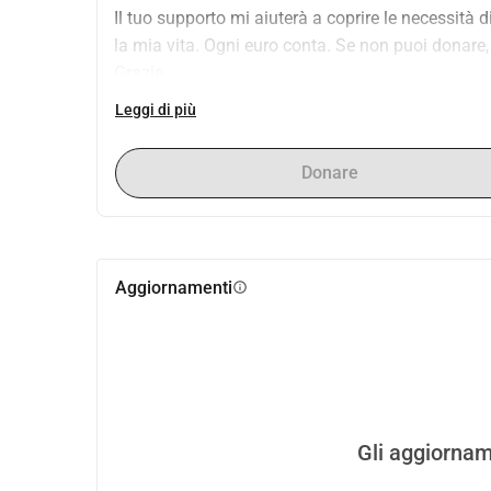
Il tuo supporto mi aiuterà a coprire le necessità di
la mia vita. Ogni euro conta. Se non puoi donare,
Grazie,
Apostolos
Leggi di più
Donare
Aggiornamenti
info
Gli aggiornam