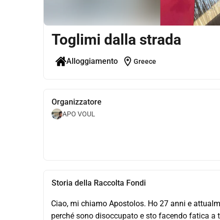
Toglimi dalla strada
location_on
Alloggiamento
Greece
Organizzatore
APO VOUL
Storia della Raccolta Fondi
Ciao, mi chiamo Apostolos. Ho 27 anni e attualm
perché sono disoccupato e sto facendo fatica a t