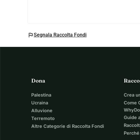
flag
Segnala Raccolta Fondi
Dona
Racco
Palestina
Crea u
Ucraina
Come C
WhyDo
Alluvione
Guide a
Terremoto
Raccolt
Altre Categorie di Raccolta Fondi
Perché