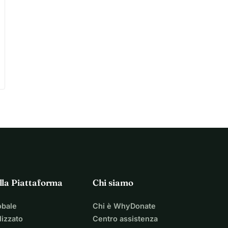
lla Piattaforma
Chi siamo
obale
Chi è WhyDonate
izzato
Centro assistenza