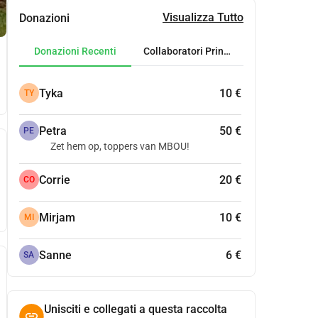
Visualizza Tutto
Donazioni
Donazioni Recenti
Collaboratori Principali
Tyka
10 €
TY
Petra
50 €
PE
Zet hem op, toppers van MBOU!
Corrie
20 €
CO
Mirjam
10 €
MI
Sanne
6 €
SA
Unisciti e collegati a questa raccolta