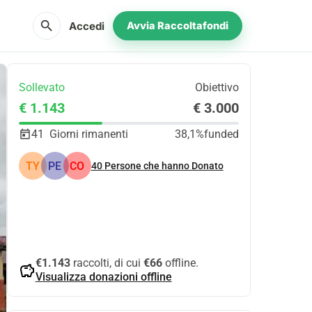
search
Accedi
Avvia Raccoltafondi
Sollevato
Obiettivo
€ 1.143
€ 3.000
41
Giorni rimanenti
38,1%
funded
TY
PE
CO
40
Persone che hanno Donato
Condividi
Donare
€1.143
raccolti, di cui
€66
offline.
savings
Visualizza donazioni offline