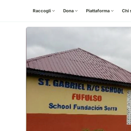
Raccogli
expand_more
Dona
expand_more
Piattaforma
expand_more
Chi 