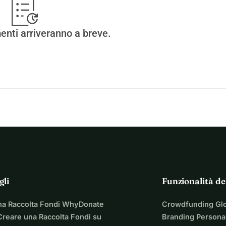
 diverse iniziative:
enti arriveranno a breve.
mio conto bancario, li trasferirò al pastore e nostro contatto di 
Ghana da oltre 20 anni). Jasper si assicurerà che possiamo 
 e condivideremo foto di questo!
ione (costi di transazione) li integriamo noi stessi in modo 
e quello che arriva a Fufulso.
gli
Funzionalità de
na Raccolta Fondi WhyDonate
Crowdfunding Gl
reare una Raccolta Fondi su
Branding Personal