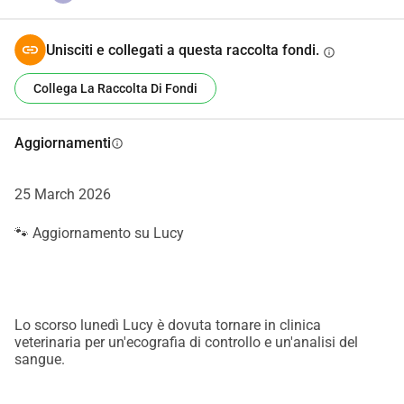
possibilità di guarire.Naturalmente, rimarremo trasparenti e 
daremo aggiornamenti su Lucy e sul suo stato di salute.Se 
Unisciti e collegati a questa raccolta fondi.
Lucy riesce a superare questo momento, speriamo che alla 
info
fine possa trovare una casa calda dove ricevere finalmente 
Collega La Raccolta Di Fondi
la tranquillità, le cure e l'amore che merita.Grazie a tutti 
coloro che vogliono aiutare Lucy o condividere questo 
messaggio.Anche questo significa moltissimo per lei.
Aggiornamenti
info
25 March 2026
🐾 Aggiornamento su Lucy
Lo scorso lunedì Lucy è dovuta tornare in clinica
veterinaria per un'ecografia di controllo e un'analisi del
sangue.