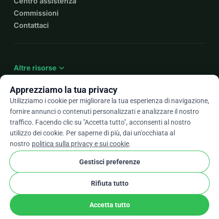
Centro assistenza
Commissioni
Contattaci
expand_more
Altre risorse
Apprezziamo la tua privacy
Utilizziamo i cookie per migliorare la tua esperienza di navigazione,
fornire annunci o contenuti personalizzati e analizzare il nostro
arrow_drop_down
It
traffico. Facendo clic su "Accetta tutto", acconsenti al nostro
utilizzo dei cookie. Per saperne di più, dai un'occhiata al
★★★★★
4,9 / 5 basato su oltre 500 recensioni
nostro
politica sulla privacy e sui cookie
.
Gestisci preferenze
© 2012–2026
WhyDonate
Privacy e cookie
Rifiuta tutto
cookie
Termini e condizioni
Impostazioni Cookie
stripe
Fatto in Europa
★
Partner Verificato
check
Accetta tutto