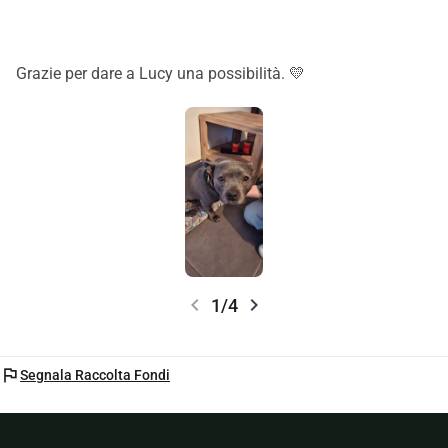
Grazie per dare a Lucy una possibilità. 💛
chevron_left
chevron_right
1/4
flag
Segnala Raccolta Fondi