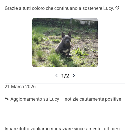
Grazie a tutti coloro che continuano a sostenere Lucy. 💛
chevron_left
chevron_right
1/2
21 March 2026
🐾 Aggiornamento su Lucy – notizie cautamente positive
Innanzitutto vogliamo ringraziare sinceramente tutti per il