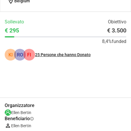
location_on
Belgium
Sollevato
Obiettivo
€ 295
€ 3.500
8,4%
funded
KI
RO
FI
25
Persone che hanno Donato
Condividi
Donare
Organizzatore
Ellen Bertin
Beneficiario
info
Ellen Bertin