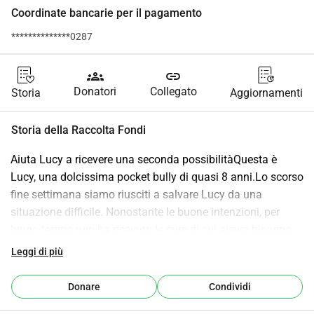
Coordinate bancarie per il pagamento
**************0287
groups
link
Donatori
Collegato
Storia
Aggiornamenti
Storia della Raccolta Fondi
Aiuta Lucy a ricevere una seconda possibilitàQuesta è 
Lucy, una dolcissima pocket bully di quasi 8 anni.Lo scorso 
fine settimana siamo riusciti a salvare Lucy da una 
situazione difficile. Nonostante le buone intenzioni, per 
lungo tempo non ha ricevuto le cure di cui aveva bisogno 
ed è diventata gravemente malata.Quando l'abbiamo 
Leggi di più
presa, le sue condizioni erano così preoccupanti che 
doveva essere portata immediatamente dal veterinario. Lì è 
Donare
Condividi
diventato subito chiaro quanto fosse grave: Lucy doveva 