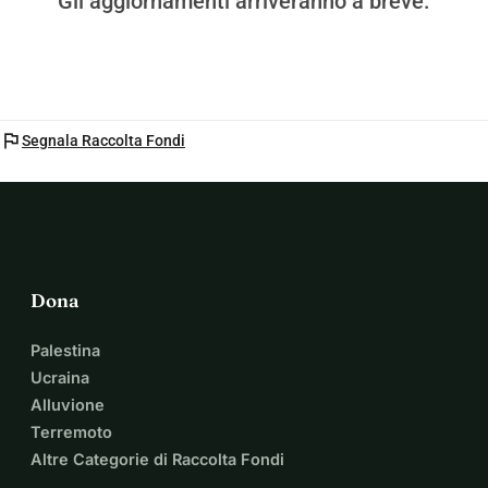
Gli aggiornamenti arriveranno a breve.
flag
Segnala Raccolta Fondi
Dona
Palestina
Ucraina
Alluvione
Terremoto
Altre Categorie di Raccolta Fondi