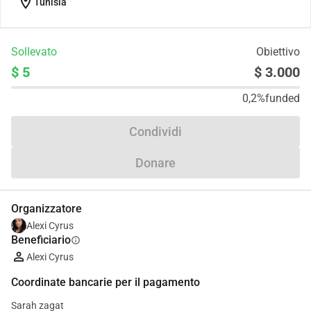
location_on
Tunisia
Sollevato
Obiettivo
$ 5
$ 3.000
0,2%
funded
Condividi
Donare
Organizzatore
Alexi Cyrus
Beneficiario
info
Alexi Cyrus
Coordinate bancarie per il pagamento
Sarah zagat