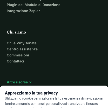
Plugin del Modulo di Donazione
Integrazione Zapier
Chi siamo
Chi è WhyDonate
Centro assistenza
Commissioni
Contattaci
expand_more
Altre risorse
Apprezziamo la tua privacy
Utilizziamo i cookie per migliorare la tua esperienza di navigazione,
fornire annunci o contenuti personalizzati e analizzare il nostro