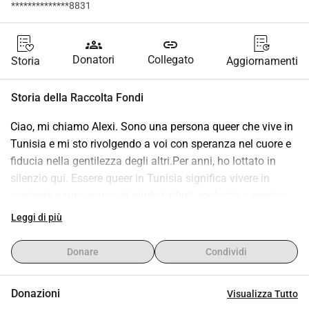
**************8831
groups
link
Donatori
Collegato
Storia
Aggiornamenti
Storia della Raccolta Fondi
Ciao, mi chiamo Alexi. Sono una persona queer che vive in 
Tunisia e mi sto rivolgendo a voi con speranza nel cuore e 
fiducia nella gentilezza degli altri.Per anni, ho lottato in 
silenzio qui. Essere queer in Tunisia significa vivere in 
costante paura: paura di giudizi, rifiuti, molestie e persino 
pericoli. Ogni giorno sembra una lotta per esistere come me 
Leggi di più
stesso. Ho sognato libertà, sicurezza e la possibilità di 
costruire una vita in cui possa finalmente respirare, amare 
Donare
Condividi
apertamente e inseguire i miei obiettivi senza che la paura 
mi trattenga.Voglio lasciare la Tunisia una volta per tutte, 
Donazioni
Visualizza Tutto
per ricominciare in un luogo dove possa vivere con dignità, 