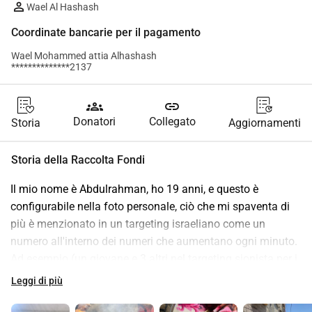
Wael Al Hashash
Coordinate bancarie per il pagamento
Wael Mohammed attia Alhashash
**************2137
groups
link
Donatori
Collegato
Storia
Aggiornamenti
Storia della Raccolta Fondi
Il mio nome è Abdulrahman, ho 19 anni, e questo è 
configurabile nella foto personale, ciò che mi spaventa di 
più è menzionato in un targeting israeliano come un 
numero all'interno dei numeri che aumentano ogni minuto. 
Ad esempio (un giovane e 3 altri nel targeting sionista per i 
civili) non sono una cosa normale che muore, sono un 
Leggi di più
essere umano, né un numero e diciannove anni per 
diventare come puoi vedere ora, non sono normale, ho una 