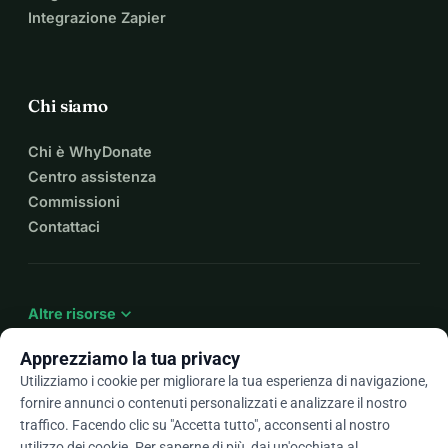
Integrazione Zapier
Chi siamo
Chi è WhyDonate
Centro assistenza
Commissioni
Contattaci
expand_more
Altre risorse
Apprezziamo la tua privacy
Utilizziamo i cookie per migliorare la tua esperienza di navigazione,
fornire annunci o contenuti personalizzati e analizzare il nostro
arrow_drop_down
It
traffico. Facendo clic su "Accetta tutto", acconsenti al nostro
utilizzo dei cookie. Per saperne di più, dai un'occhiata al