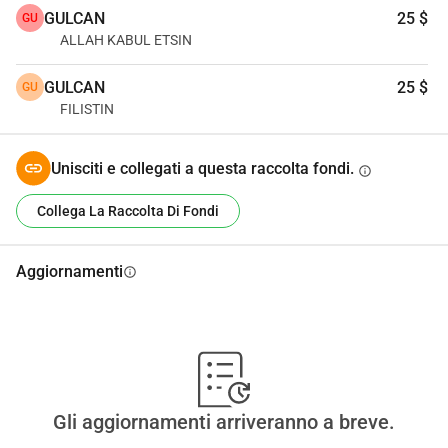
GULCAN
25 $
GU
ALLAH KABUL ETSIN
GULCAN
25 $
GU
FILISTIN
Unisciti e collegati a questa raccolta fondi.
info
Collega La Raccolta Di Fondi
Aggiornamenti
info
Gli aggiornamenti arriveranno a breve.