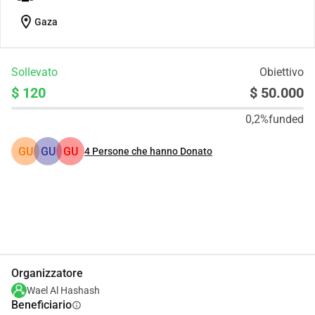
location_on
Gaza
Sollevato
Obiettivo
$ 120
$ 50.000
0,2%
funded
GU
GU
GU
4
Persone che hanno Donato
Condividi
Donare
Organizzatore
Wael Al Hashash
Beneficiario
info