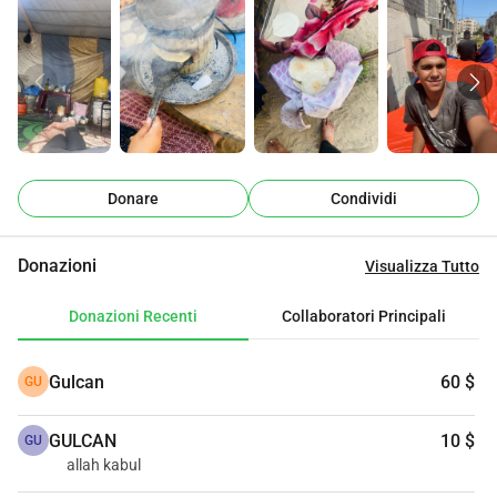
casa, amici e un sacco di dolore. Non sono solo un 
numero. Aiutami a migliorare la nostra vita io e la mia 
famiglia
Donare
Condividi
Donazioni
Visualizza Tutto
Donazioni Recenti
Collaboratori Principali
Gulcan
60 $
GU
GULCAN
10 $
GU
allah kabul